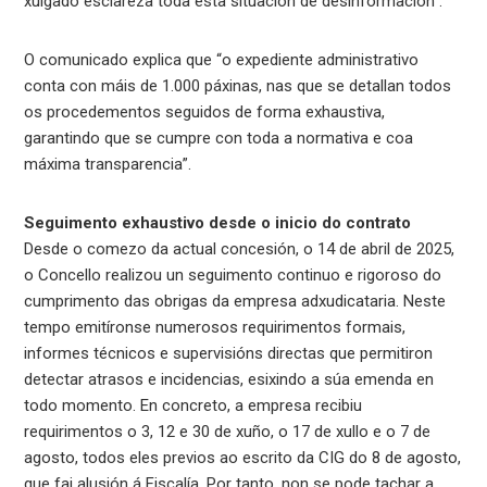
xulgado esclareza toda esta situación de desinformación”.
O comunicado explica que “o expediente administrativo
conta con máis de 1.000 páxinas, nas que se detallan todos
os procedementos seguidos de forma exhaustiva,
garantindo que se cumpre con toda a normativa e coa
máxima transparencia”.
Seguimento exhaustivo desde o inicio do contrato
Desde o comezo da actual concesión, o 14 de abril de 2025,
o Concello realizou un seguimento continuo e rigoroso do
cumprimento das obrigas da empresa adxudicataria. Neste
tempo emitíronse numerosos requirimentos formais,
informes técnicos e supervisións directas que permitiron
detectar atrasos e incidencias, esixindo a súa emenda en
todo momento. En concreto, a empresa recibiu
requirimentos o 3, 12 e 30 de xuño, o 17 de xullo e o 7 de
agosto, todos eles previos ao escrito da CIG do 8 de agosto,
que fai alusión á Fiscalía. Por tanto, non se pode tachar a