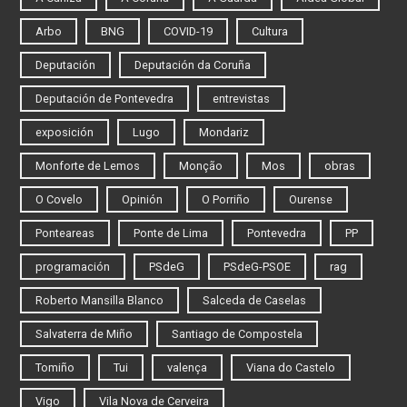
Arbo
BNG
COVID-19
Cultura
Deputación
Deputación da Coruña
Deputación de Pontevedra
entrevistas
exposición
Lugo
Mondariz
Monforte de Lemos
Monção
Mos
obras
O Covelo
Opinión
O Porriño
Ourense
Ponteareas
Ponte de Lima
Pontevedra
PP
programación
PSdeG
PSdeG-PSOE
rag
Roberto Mansilla Blanco
Salceda de Caselas
Salvaterra de Miño
Santiago de Compostela
Tomiño
Tui
valença
Viana do Castelo
Vigo
Vila Nova de Cerveira