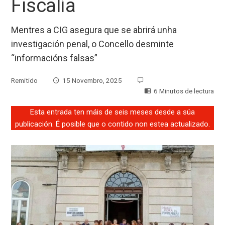
Fiscalía
Mentres a CIG asegura que se abrirá unha
investigación penal, o Concello desminte
“informacións falsas”
Remitido
15 Novembro, 2025
6 Minutos de lectura
Esta entrada ten máis de seis meses desde a súa
publicación. É posible que o contido non estea actualizado.