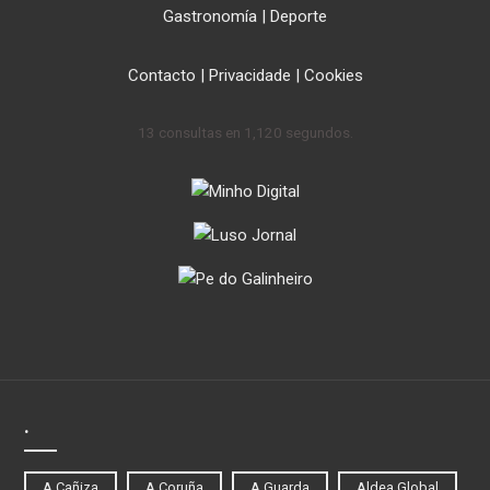
Gastronomía
|
Deporte
Contacto
|
Privacidade
|
Cookies
13 consultas en 1,120 segundos.
.
A Cañiza
A Coruña
A Guarda
Aldea Global