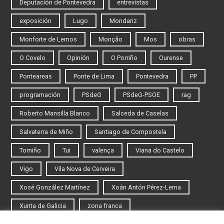
Deputación de Pontevedra
entrevistas
exposición
Lugo
Mondariz
Monforte de Lemos
Monção
Mos
obras
O Covelo
Opinión
O Porriño
Ourense
Ponteareas
Ponte de Lima
Pontevedra
PP
programación
PSdeG
PSdeG-PSOE
rag
Roberto Mansilla Blanco
Salceda de Caselas
Salvaterra de Miño
Santiago de Compostela
Tomiño
Tui
valença
Viana do Castelo
Vigo
Vila Nova de Cerveira
Xosé González Martínez
Xoán Antón Pérez-Lema
Xunta de Galicia
zona franca