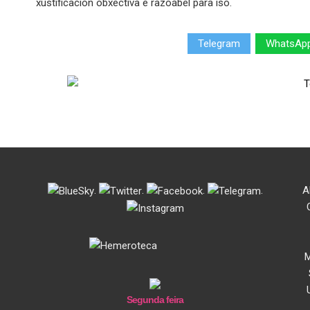
xustificación obxectiva e razoábel para iso.
Telegram
WhatsAp
.
.
.
.
A
M
Segunda feira