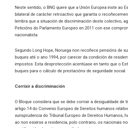
Neste sentido, o BNG quere que a Unión Europea inste ao Es
bilateral de carácter retroactivo que garanta o recoñeceme
lembra que a situación de discriminación deste colectivo, 
Peticións do Parlamento Europeo en 2011 con ese compromi
nacionalista.
Segundo Long Hope, Noruega non recoñece pensións de xub
buques até o ano 1994, por carecer da condición de resident
impostos. Esta desprotección acentúase en tanto que o E
buques para o cálculo de prestacións de seguridade social.
Corrixir a discriminación
O Bloque considera que se debe corrixir a desigualdade de t
artigo 14 do Convenio Europeo de Dereitos humanos relativo
xurisprudencia do Tribunal Europeo de Dereitos Humanos, hai
ao non esixirse a residencia, polo contrario, os nacionai