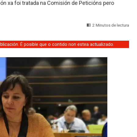
ón xa foi tratada na Comisión de Peticións pero
2 Minutos de lectura
licación. É posible que o contido non estea actualizado.