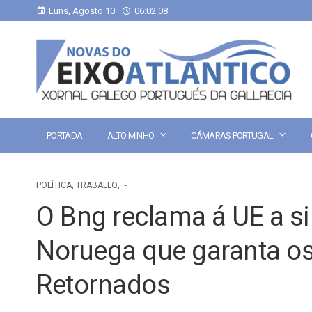
Luns, Agosto 10
06:02:09
PORTADA
ALTO MINHO
CÁMARAS PORTUGAL
POLÍTICA
,
TRABALLO
,
~
O Bng reclama á UE a s
Noruega que garanta os
Retornados