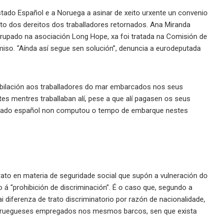
tado Español e a Noruega a asinar de xeito urxente un convenio
nto dos dereitos dos traballadores retornados. Ana Miranda
agrupado na asociación Long Hope, xa foi tratada na Comisión de
so. “Aínda así segue sen solución”, denuncia a eurodeputada
ilación aos traballadores do mar embarcados nos seus
es mentres traballaban alí, pese a que alí pagasen os seus
stado español non computou o tempo de embarque nestes
rato en materia de seguridade social que supón a vulneración do
 á “prohibición de discriminación”. É o caso que, segundo a
 diferenza de trato discriminatorio por razón de nacionalidade,
s noruegueses empregados nos mesmos barcos, sen que exista