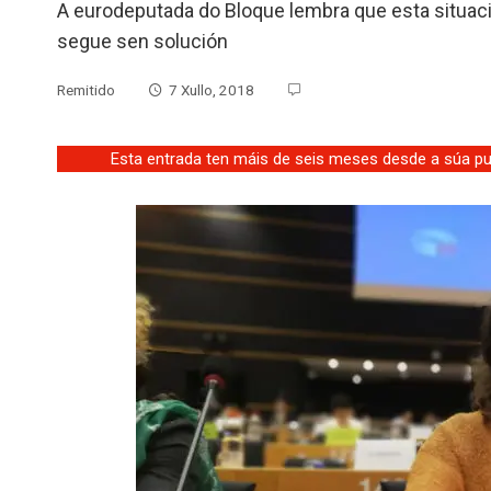
A eurodeputada do Bloque lembra que esta situaci
segue sen solución
Remitido
7 Xullo, 2018
Esta entrada ten máis de seis meses desde a súa pub