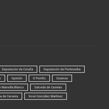
Deputación da Coruña
Deputación de Pontevedra
o
Opinión
O Porriño
Ourense
 Mansilla Blanco
Salceda de Caselas
a de Cerveira
Xosé González Martínez