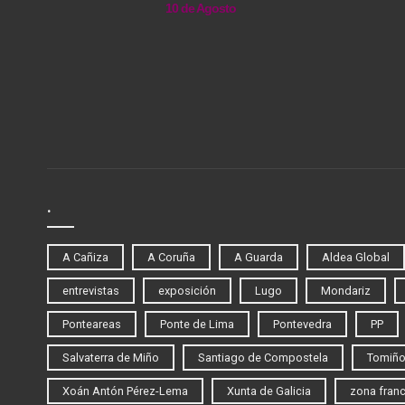
10 de Agosto
.
A Cañiza
A Coruña
A Guarda
Aldea Global
entrevistas
exposición
Lugo
Mondariz
Ponteareas
Ponte de Lima
Pontevedra
PP
Salvaterra de Miño
Santiago de Compostela
Tomiñ
Xoán Antón Pérez-Lema
Xunta de Galicia
zona fran