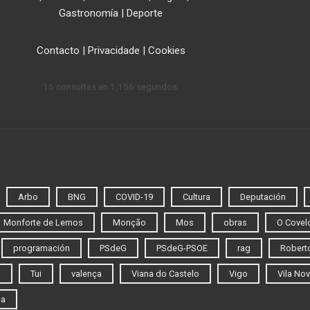
Gastronomía
|
Deporte
Contacto
|
Privacidade
|
Cookies
16 consultas en 1,156 segundos.
Arbo
BNG
COVID-19
Cultura
Deputación
Monforte de Lemos
Monção
Mos
obras
O Covel
programación
PSdeG
PSdeG-PSOE
rag
Roberto
o
Tui
valença
Viana do Castelo
Vigo
Vila Nov
ca