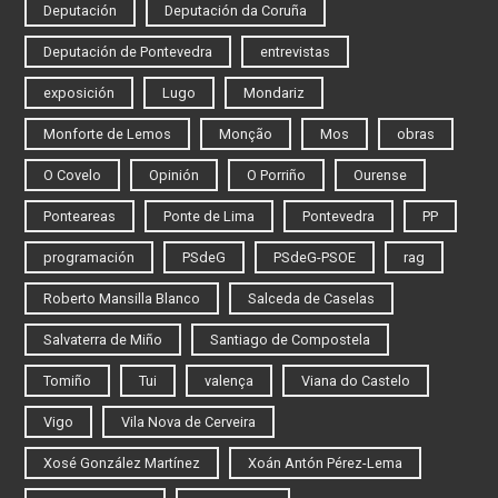
Deputación
Deputación da Coruña
Deputación de Pontevedra
entrevistas
exposición
Lugo
Mondariz
Monforte de Lemos
Monção
Mos
obras
O Covelo
Opinión
O Porriño
Ourense
Ponteareas
Ponte de Lima
Pontevedra
PP
programación
PSdeG
PSdeG-PSOE
rag
Roberto Mansilla Blanco
Salceda de Caselas
Salvaterra de Miño
Santiago de Compostela
Tomiño
Tui
valença
Viana do Castelo
Vigo
Vila Nova de Cerveira
Xosé González Martínez
Xoán Antón Pérez-Lema