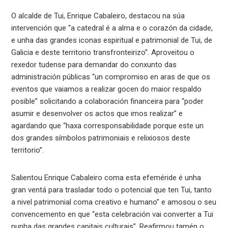
O alcalde de Tui, Enrique Cabaleiro, destacou na súa
intervención que “a catedral é a alma e o corazón da cidade,
e unha das grandes iconas espiritual e patrimonial de Tui, de
Galicia e deste territorio transfronteirizo”. Aproveitou o
rexedor tudense para demandar do conxunto das
administración públicas “un compromiso en aras de que os
eventos que vaiamos a realizar gocen do maior respaldo
posible” solicitando a colaboración financeira para “poder
asumir e desenvolver os actos que imos realizar” e
agardando que “haxa corresponsabilidade porque este un
dos grandes símbolos patrimoniais e relixiosos deste
territorio”.
Salientou Enrique Cabaleiro coma esta efeméride é unha
gran ventá para trasladar todo o potencial que ten Tui, tanto
a nivel patrimonial coma creativo e humano” e amosou o seu
convencemento en que “esta celebración vai converter a Tui
nunha das grandes capitais culturais”. Reafirmou tamén o