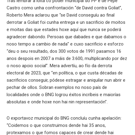
Tras lembrar a loita co poder municipal do PP e de Pepe
Castro como unha confrontación “de David contra Goliat”,
Roberto Mera aclarou que “se David conseguíu ao final
derrotar a Goliat foi cunha entrega e un sacrificio de moitos
e moitas das que estades hoxe aquí que nunca se poderá
agradecer dabondo. Persoas que dabades e que dabamos o
noso tempo a cambio de nada” e cuxo sacrificio e esforzo
“deu o seu resultado, dos 300 votos de 1991 pasamos 16
anos despois en 2007 a máis de 3.600, multiplicando por dez
o noso apoio social”. Mera advertíu, ao fío da derrota
electoral de 2023, que “en política, o que custa décadas de
sacrificios conseguir, pódese estragar e aniquilar nun abrir e
pechar de ollos. Sobran exemplos no noso país de
localidades onde o BNG logrou éxitos incríbeis e maiorías
absolutas e onde hoxe non hai nin representación”.
O exportavoz municipal do BNG concluíu cunha apelación:
“Coidemos o que construimos dende hai 35 anos,
protexamos o que fomos capaces de crear dende hai