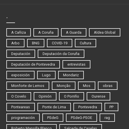
.
A Cañiza
A Coruña
A Guarda
Aldea Global
Arbo
BNG
COVID-19
Cultura
Deputación
Deputación da Coruña
Deputación de Pontevedra
entrevistas
exposición
Lugo
Mondariz
Monforte de Lemos
Monção
Mos
obras
O Covelo
Opinión
O Porriño
Ourense
Ponteareas
Ponte de Lima
Pontevedra
PP
programación
PSdeG
PSdeG-PSOE
rag
Roberto Mansilla Blanco
Salceda de Caselas