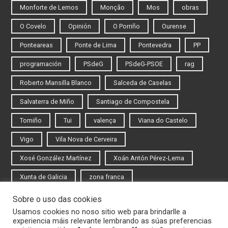
Monforte de Lemos
Monção
Mos
obras
O Covelo
Opinión
O Porriño
Ourense
Ponteareas
Ponte de Lima
Pontevedra
PP
programación
PSdeG
PSdeG-PSOE
rag
Roberto Mansilla Blanco
Salceda de Caselas
Salvaterra de Miño
Santiago de Compostela
Tomiño
Tui
valença
Viana do Castelo
Vigo
Vila Nova de Cerveira
Xosé González Martínez
Xoán Antón Pérez-Lema
Xunta de Galicia
zona franca
Sobre o uso das cookies
Iniciar sesión
Usamos cookies no noso sitio web para brindarlle a
experiencia máis relevante lembrando as súas preferencias
Rexistrarse