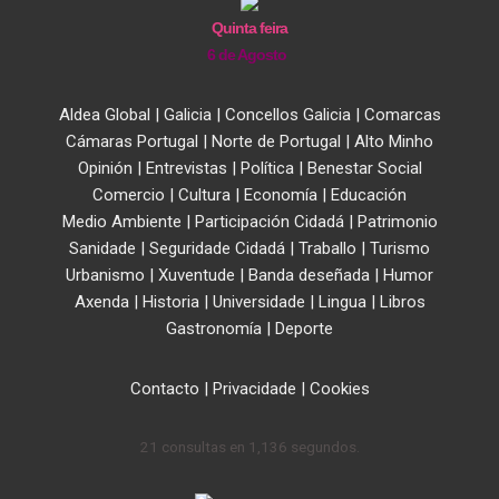
Quinta feira
6 de Agosto
Aldea Global
|
Galicia
|
Concellos Galicia
|
Comarcas
Cámaras Portugal
|
Norte de Portugal
|
Alto Minho
Opinión
|
Entrevistas
|
Política
|
Benestar Social
Comercio
|
Cultura
|
Economía
|
Educación
Medio Ambiente
|
Participación Cidadá
|
Patrimonio
Sanidade
|
Seguridade Cidadá
|
Traballo
|
Turismo
Urbanismo
|
Xuventude
|
Banda deseñada
|
Humor
Axenda
|
Historia
|
Universidade
|
Lingua
|
Libros
Gastronomía
|
Deporte
Contacto
|
Privacidade
|
Cookies
21 consultas en 1,136 segundos.