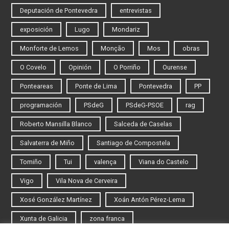
Deputación de Pontevedra
entrevistas
exposición
Lugo
Mondariz
Monforte de Lemos
Monção
Mos
obras
O Covelo
Opinión
O Porriño
Ourense
Ponteareas
Ponte de Lima
Pontevedra
PP
programación
PSdeG
PSdeG-PSOE
rag
Roberto Mansilla Blanco
Salceda de Caselas
Salvaterra de Miño
Santiago de Compostela
Tomiño
Tui
valença
Viana do Castelo
Vigo
Vila Nova de Cerveira
Xosé González Martínez
Xoán Antón Pérez-Lema
Xunta de Galicia
zona franca