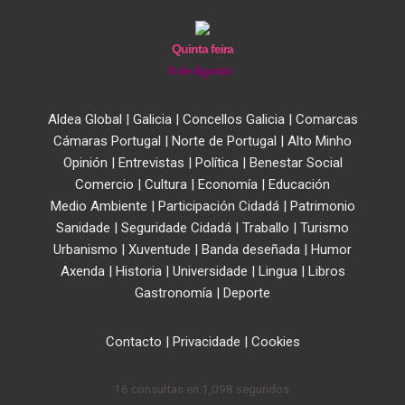
Quinta feira
6 de Agosto
Aldea Global
|
Galicia
|
Concellos Galicia
|
Comarcas
Cámaras Portugal
|
Norte de Portugal
|
Alto Minho
Opinión
|
Entrevistas
|
Política
|
Benestar Social
Comercio
|
Cultura
|
Economía
|
Educación
Medio Ambiente
|
Participación Cidadá
|
Patrimonio
Sanidade
|
Seguridade Cidadá
|
Traballo
|
Turismo
Urbanismo
|
Xuventude
|
Banda deseñada
|
Humor
Axenda
|
Historia
|
Universidade
|
Lingua
|
Libros
Gastronomía
|
Deporte
Contacto
|
Privacidade
|
Cookies
16 consultas en 1,098 segundos.