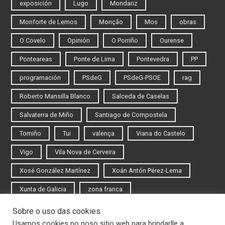
exposición
Lugo
Mondariz
Monforte de Lemos
Monção
Mos
obras
O Covelo
Opinión
O Porriño
Ourense
Ponteareas
Ponte de Lima
Pontevedra
PP
programación
PSdeG
PSdeG-PSOE
rag
Roberto Mansilla Blanco
Salceda de Caselas
Salvaterra de Miño
Santiago de Compostela
Tomiño
Tui
valença
Viana do Castelo
Vigo
Vila Nova de Cerveira
Xosé González Martínez
Xoán Antón Pérez-Lema
Xunta de Galicia
zona franca
Sobre o uso das cookies
Iniciar sesión
Usamos cookies no noso sitio web para brindarlle a