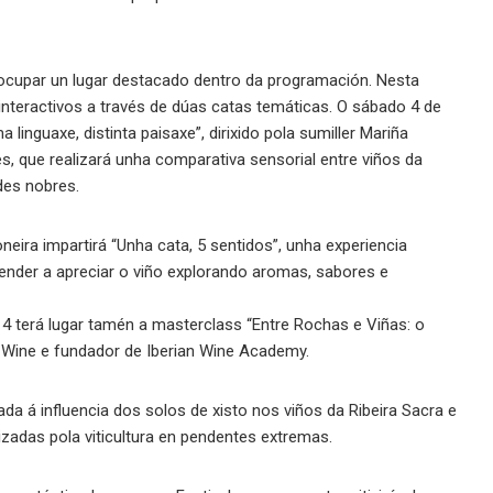
 ocupar un lugar destacado dentro da programación. Nesta
interactivos a través de dúas catas temáticas. O sábado 4 de
 linguaxe, distinta paisaxe”, dirixido pola sumiller Mariña
, que realizará unha comparativa sensorial entre viños da
des nobres.
eira impartirá “Unha cata, 5 sentidos”, unha experiencia
prender a apreciar o viño explorando aromas, sabores e
 terá lugar tamén a masterclass “Entre Rochas e Viñas: o
f Wine e fundador de Iberian Wine Academy.
da á influencia dos solos de xisto nos viños da Ribeira Sacra e
rizadas pola viticultura en pendentes extremas.