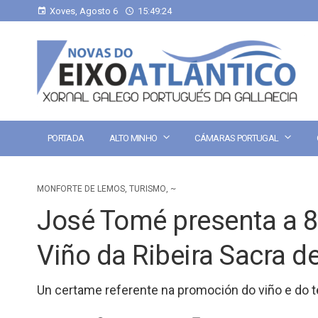
Xoves, Agosto 6
15:49:25
PORTADA
ALTO MINHO
CÁMARAS PORTUGAL
MONFORTE DE LEMOS
,
TURISMO
,
~
José Tomé presenta a 8ª
Viño da Ribeira Sacra d
Un certame referente na promoción do viño e do ter