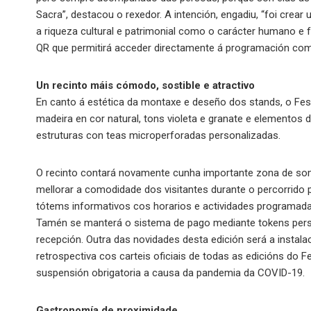
Sacra”, destacou o rexedor. A intención, engadiu, “foi crear
a riqueza cultural e patrimonial como o carácter humano e 
QR que permitirá acceder directamente á programación com
Un recinto máis cómodo, sostible e atractivo
En canto á estética da montaxe e deseño dos stands, o Fest
madeira en cor natural, tons violeta e granate e elementos
estruturas con teas microperforadas personalizadas.
O recinto contará novamente cunha importante zona de somb
mellorar a comodidade dos visitantes durante o percorrido 
tótems informativos cos horarios e actividades programadas
Tamén se manterá o sistema de pago mediante tokens perso
recepción. Outra das novidades desta edición será a instal
retrospectiva cos carteis oficiais de todas as edicións do 
suspensión obrigatoria a causa da pandemia da COVID-19.
Gastronomía de proximidade