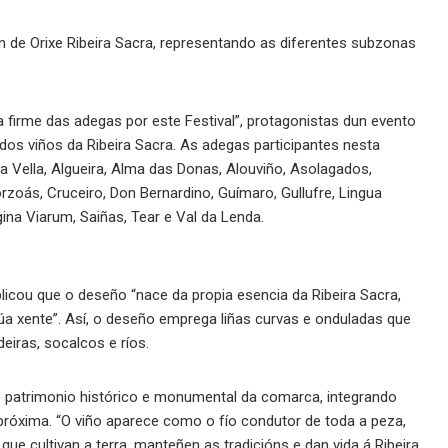
n de Orixe Ribeira Sacra, representando as diferentes subzonas
 firme das adegas por este Festival”, protagonistas dun evento
dos viños da Ribeira Sacra. As adegas participantes nesta
a Vella, Algueira, Alma das Donas, Alouviño, Asolagados,
zoás, Cruceiro, Don Bernardino, Guímaro, Gullufre, Lingua
ina Viarum, Saiñas, Tear e Val da Lenda.
plicou que o deseño “nace da propia esencia da Ribeira Sacra,
úa xente”. Así, o deseño emprega liñas curvas e onduladas que
deiras, socalcos e ríos.
o patrimonio histórico e monumental da comarca, integrando
e próxima. “O viño aparece como o fío condutor de toda a peza,
 cultivan a terra, manteñen as tradicións e dan vida á Ribeira