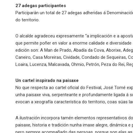
27 adegas participantes
Participarán un total de 27 adegas adheridas á Denominació
do territorio.
O alcalde agradeceu expresamente “a implicación e a aposta
que permite poñer en valor a enorme calidade e diversidade 
edición son: A Man de Prado, Abadía da Cova, Aborixe, Adeg
Caneiro, Casa Moreiras, Cividade, Condado de Sequeiras, Cor
Loaira, Lucenza, Malcavada, Ohmio, Petrón, Peza do Rei, Reg
Un cartel inspirado na paisaxe
No que respecta ao cartel oficial do Festival, José Tomé ex
unha paisaxe viva, serpenteante e profundamente ligada á s
evocan a xeografía característica do territorio, coas súas la
A ilustración incorpora tamén elementos representativos d
paisaxe, historia e tradición nunha imaxe alegre, dinámica 
pero sempre acompañado das persoas, porque son elas as que