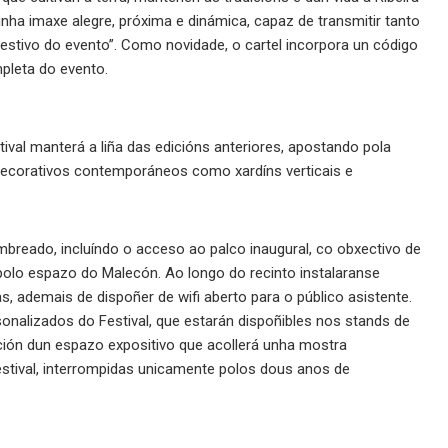
 unha imaxe alegre, próxima e dinámica, capaz de transmitir tanto
festivo do evento”. Como novidade, o cartel incorpora un código
pleta do evento.
ival manterá a liña das edicións anteriores, apostando pola
 decorativos contemporáneos como xardíns verticais e
reado, incluíndo o acceso ao palco inaugural, co obxectivo de
polo espazo do Malecón. Ao longo do recinto instalaranse
, ademais de dispoñer de wifi aberto para o público asistente.
nalizados do Festival, que estarán dispoñibles nos stands de
ación dun espazo expositivo que acollerá unha mostra
Festival, interrompidas unicamente polos dous anos de