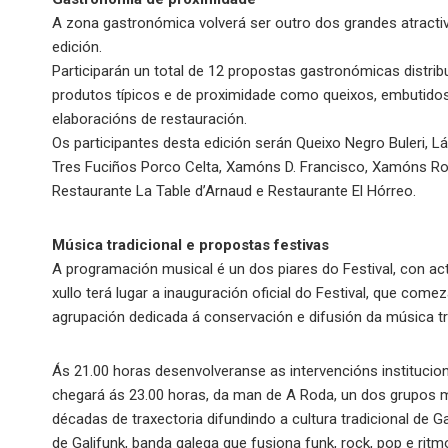
A zona gastronómica volverá ser outro dos grandes atract
edición.
Participarán un total de 12 propostas gastronómicas distrib
produtos típicos e de proximidade como queixos, embutidos
elaboracións de restauración.
Os participantes desta edición serán Queixo Negro Buleri, 
Tres Fuciños Porco Celta, Xamóns D. Francisco, Xamóns Rob
Restaurante La Table d’Arnaud e Restaurante El Hórreo.
Música tradicional e propostas festivas
A programación musical é un dos piares do Festival, con ac
xullo terá lugar a inauguración oficial do Festival, que co
agrupación dedicada á conservación e difusión da música tr
Ás 21.00 horas desenvolveranse as intervencións institucion
chegará ás 23.00 horas, da man de A Roda, un dos grupos 
décadas de traxectoria difundindo a cultura tradicional de G
de Galifunk, banda galega que fusiona funk, rock, pop e rit