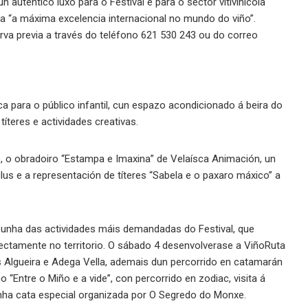
uténtico luxo para o Festival e para o sector vitivinícola
ta “a máxima excelencia internacional no mundo do viño”.
rva previa a través do teléfono 621 530 243 ou do correo
 para o público infantil, cun espazo acondicionado á beira do
íteres e actividades creativas.
 o obradoiro “Estampa e Imaxina” de Velaísca Animación, un
gulus e a representación de títeres “Sabela e o paxaro máxico” a
 unha das actividades máis demandadas do Festival, que
directamente no territorio. O sábado 4 desenvolverase a ViñoRuta
gas Algueira e Adega Vella, ademais dun percorrido en catamarán
 “Entre o Miño e a vide”, con percorrido en zodiac, visita á
nha cata especial organizada por O Segredo do Monxe.