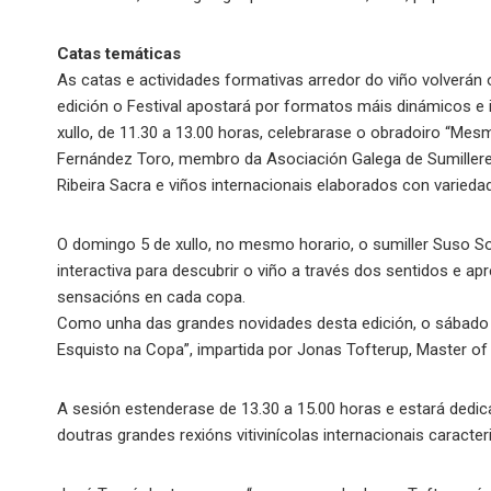
Catas temáticas
As catas e actividades formativas arredor do viño volverán
edición o Festival apostará por formatos máis dinámicos e 
xullo, de 11.30 a 13.00 horas, celebrarase o obradoiro “Mesma
Fernández Toro, membro da Asociación Galega de Sumilleres
Ribeira Sacra e viños internacionais elaborados con varieda
O domingo 5 de xullo, no mesmo horario, o sumiller Suso Son
interactiva para descubrir o viño a través dos sentidos e a
sensacións en cada copa.
Como unha das grandes novidades desta edición, o sábado 4
Esquisto na Copa”, impartida por Jonas Tofterup, Master o
A sesión estenderase de 13.30 a 15.00 horas e estará dedica
doutras grandes rexións vitivinícolas internacionais caracte