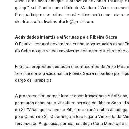
José Tomé destacou que “a presenza de Jonas Tofterup é un a
galego”, subliñando que o título de Master of Wine represen
Para participar nas catas e masterclass será necesaria rese
electrónico festivalmonforte@gmail.com.
Actividades infantís e viñorutas pola Ribeira Sacra
O Festival contará novamente cunha programación específica
río Cabe no que se desenvolverán contacontos, obradoiros, t
Entre as propostas destacan o contacontos de Anxo Moure,
taller de olaría tradicional da Ribeira Sacra impartido por Fi
cargo de Tarabelos.
A programación completarase coas tradicionais ViñoRutas,
permitirán descubrir a viticultura heroica da Ribeira Sacra 
do Sil “Viñas que nacen do Sil”, que incluirá visitas ás ade
polo Canón do Sil. O domingo 5 terá lugar a ViñoRuta do Miño
fervenza de Augacaída, parada na adega Casa Moreiras e u