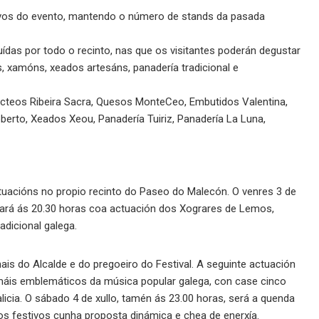
ivos do evento, mantendo o número de stands da pasada
uídas por todo o recinto, nas que os visitantes poderán degustar
, xamóns, xeados artesáns, panadería tradicional e
Lácteos Ribeira Sacra, Quesos MonteCeo, Embutidos Valentina,
erto, Xeados Xeou, Panadería Tuiriz, Panadería La Luna,
tuacións no propio recinto do Paseo do Malecón. O venres 3 de
mezará ás 20.30 horas coa actuación dos Xograres de Lemos,
adicional galega.
ais do Alcalde e do pregoeiro do Festival. A seguinte actuación
máis emblemáticos da música popular galega, con case cinco
alicia. O sábado 4 de xullo, tamén ás 23.00 horas, será a quenda
mos festivos cunha proposta dinámica e chea de enerxía.