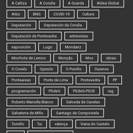
A Cañiza
A Coruña
A Guarda
Aldea Global
Arbo
BNG
COVID-19
Cultura
Deputación
Deputación da Coruña
Deputación de Pontevedra
entrevistas
exposición
Lugo
Mondariz
Monforte de Lemos
Monção
Mos
obras
O Covelo
Opinión
O Porriño
Ourense
Ponteareas
Ponte de Lima
Pontevedra
PP
programación
PSdeG
PSdeG-PSOE
rag
Roberto Mansilla Blanco
Salceda de Caselas
Salvaterra de Miño
Santiago de Compostela
Tomiño
Tui
valença
Viana do Castelo