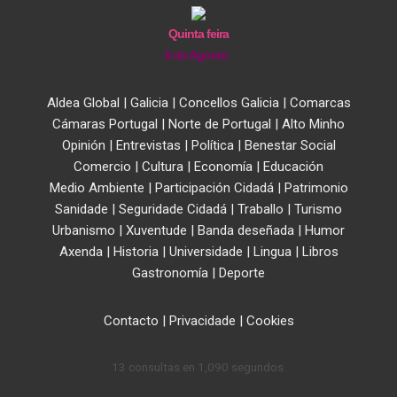
Quinta feira
6 de Agosto
Aldea Global
|
Galicia
|
Concellos Galicia
|
Comarcas
Cámaras Portugal
|
Norte de Portugal
|
Alto Minho
Opinión
|
Entrevistas
|
Política
|
Benestar Social
Comercio
|
Cultura
|
Economía
|
Educación
Medio Ambiente
|
Participación Cidadá
|
Patrimonio
Sanidade
|
Seguridade Cidadá
|
Traballo
|
Turismo
Urbanismo
|
Xuventude
|
Banda deseñada
|
Humor
Axenda
|
Historia
|
Universidade
|
Lingua
|
Libros
Gastronomía
|
Deporte
Contacto
|
Privacidade
|
Cookies
13 consultas en 1,090 segundos.