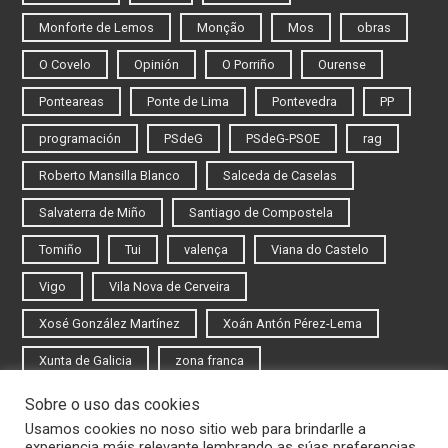
Monforte de Lemos
Monção
Mos
obras
O Covelo
Opinión
O Porriño
Ourense
Ponteareas
Ponte de Lima
Pontevedra
PP
programación
PSdeG
PSdeG-PSOE
rag
Roberto Mansilla Blanco
Salceda de Caselas
Salvaterra de Miño
Santiago de Compostela
Tomiño
Tui
valença
Viana do Castelo
Vigo
Vila Nova de Cerveira
Xosé González Martínez
Xoán Antón Pérez-Lema
Xunta de Galicia
zona franca
Sobre o uso das cookies
Iniciar sesión
Usamos cookies no noso sitio web para brindarlle a
experiencia máis relevante lembrando as súas preferencias