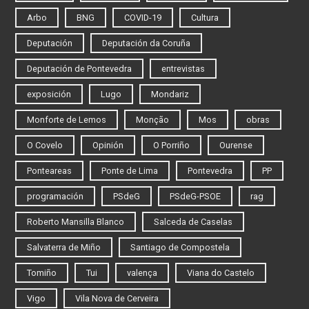
Arbo
BNG
COVID-19
Cultura
Deputación
Deputación da Coruña
Deputación de Pontevedra
entrevistas
exposición
Lugo
Mondariz
Monforte de Lemos
Monção
Mos
obras
O Covelo
Opinión
O Porriño
Ourense
Ponteareas
Ponte de Lima
Pontevedra
PP
programación
PSdeG
PSdeG-PSOE
rag
Roberto Mansilla Blanco
Salceda de Caselas
Salvaterra de Miño
Santiago de Compostela
Tomiño
Tui
valença
Viana do Castelo
Vigo
Vila Nova de Cerveira