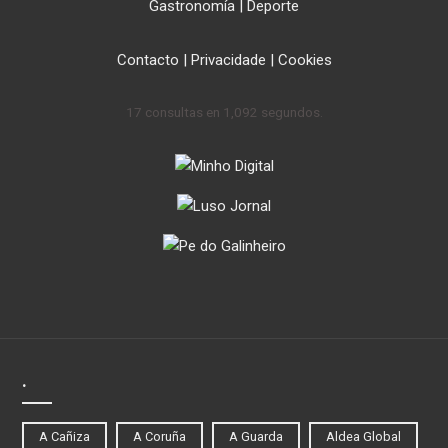
Gastronomía
|
Deporte
Contacto
|
Privacidade
|
Cookies
17 consultas en 1,092 segundos.
.
A Cañiza
A Coruña
A Guarda
Aldea Global