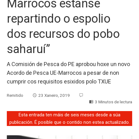
Marrocos estanse
repartindo o espolio
dos recursos do pobo
saharuí”
A Comisión de Pesca do PE aprobou hoxe un novo
Acordo de Pesca UE-Marrocos a pesar de non
cumprir cos requisitos esixidos polo TXUE
Remitido
23 Xaneiro, 2019
3 Minutos de lectura
Esta entrada ten máis de seis meses desde a súa
publicación. É posible que o contido non estea actualizado.