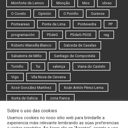
Monforte de Lemos
Monção
Mos
obras
O Covelo
Opinión
O Porriño
Ourense
Ponteareas
Ponte de Lima
Pontevedra
PP
programación
PSdeG
PSdeG-PSOE
rag
Roberto Mansilla Blanco
Salceda de Caselas
Salvaterra de Miño
Santiago de Compostela
Tomiño
Tui
valença
Viana do Castelo
Vigo
Vila Nova de Cerveira
Xosé González Martínez
Xoán Antón Pérez-Lema
Xunta de Galicia
zona franca
Sobre o uso das cookies
Iniciar sesión
Usamos cookies no noso sitio web para brindarlle a
experiencia máis relevante lembrando as súas preferencias
Rexistrarse