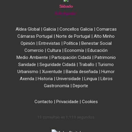
Sábado
8 de Agosto
Aldea Global
|
Galicia
|
Concellos Galicia
|
Comarcas
Cámaras Portugal
|
Norte de Portugal
|
Alto Minho
Opinión
|
Entrevistas
|
Política
|
Benestar Social
Comercio
|
Cultura
|
Economía
|
Educación
Medio Ambiente
|
Participación Cidadá
|
Patrimonio
Sanidade
|
Seguridade Cidadá
|
Traballo
|
Turismo
Urbanismo
|
Xuventude
|
Banda deseñada
|
Humor
Axenda
|
Historia
|
Universidade
|
Lingua
|
Libros
Gastronomía
|
Deporte
Contacto
|
Privacidade
|
Cookies
13 consultas en 1,119 segundos.