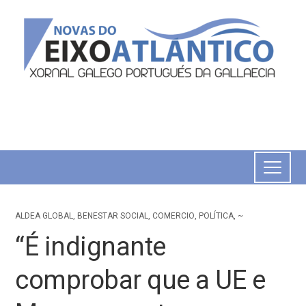
ALDEA GLOBAL
,
BENESTAR SOCIAL
,
COMERCIO
,
POLÍTICA
,
~
“É indignante
comprobar que a UE e