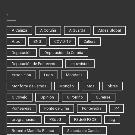
.
A Cañiza
A Coruña
A Guarda
Aldea Global
Arbo
BNG
COVID-19
Cultura
Deputación
Deputación da Coruña
Deputación de Pontevedra
entrevistas
exposición
Lugo
Mondariz
Monforte de Lemos
Monção
Mos
obras
O Covelo
Opinión
O Porriño
Ourense
Ponteareas
Ponte de Lima
Pontevedra
PP
programación
PSdeG
PSdeG-PSOE
rag
Roberto Mansilla Blanco
Salceda de Caselas