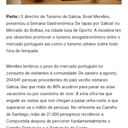
Porto
|
O director de Turismo de Galicia, Xosé Merelles,
presentou a Semana Gastronómica ‘De tapas por Galicia’ no
Mercado do Bolhao, na cidade lusa de Oporto. A iniciativa ten
por obxectivo promover o turismo enogastronómico entre o
mercado portugués así como o turismo urbano sobre todo
fóra de tempada.
Merelles lembrou o peso do mercado portugués no
conxunto de visitantes á comunidade. De xaneiro a agosto,
204.041 persoas procedentes do país veciño visitaron
Galicia, das que máis do 80% acudiron para pasar as súas
vacacións ou por cuestións de ocio. A esta cifra hai que
engadir as visitas que non chegan a pasar unha noite, e que
superaron xa o millón de persoas. No referente ao Camiño
de Santiago, máis de 21.000 peregrinos recolleron a
Compostela despois de percorrer fundamentalmente o
Camiño Portugués e o Portugués da Costa.