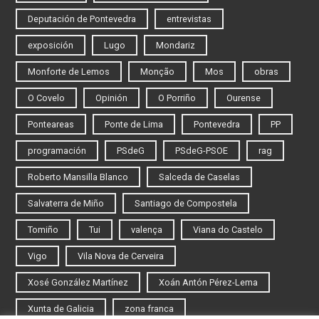
Deputación de Pontevedra
entrevistas
exposición
Lugo
Mondariz
Monforte de Lemos
Monção
Mos
obras
O Covelo
Opinión
O Porriño
Ourense
Ponteareas
Ponte de Lima
Pontevedra
PP
programación
PSdeG
PSdeG-PSOE
rag
Roberto Mansilla Blanco
Salceda de Caselas
Salvaterra de Miño
Santiago de Compostela
Tomiño
Tui
valença
Viana do Castelo
Vigo
Vila Nova de Cerveira
Xosé González Martínez
Xoán Antón Pérez-Lema
Xunta de Galicia
zona franca