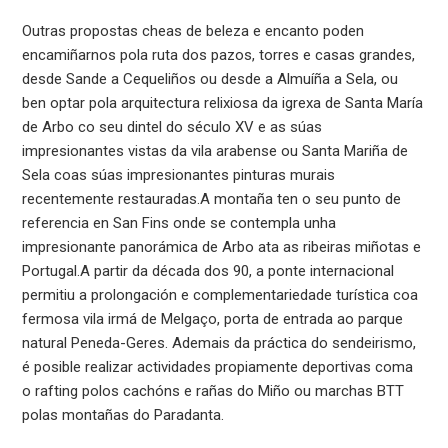
Outras propostas cheas de beleza e encanto poden
encamiñarnos pola ruta dos pazos, torres e casas grandes,
desde Sande a Cequeliños ou desde a Almuíña a Sela, ou
ben optar pola arquitectura relixiosa da igrexa de Santa María
de Arbo co seu dintel do século XV e as súas
impresionantes vistas da vila arabense ou Santa Mariña de
Sela coas súas impresionantes pinturas murais
recentemente restauradas.A montaña ten o seu punto de
referencia en San Fins onde se contempla unha
impresionante panorámica de Arbo ata as ribeiras miñotas e
Portugal.A partir da década dos 90, a ponte internacional
permitiu a prolongación e complementariedade turística coa
fermosa vila irmá de Melgaço, porta de entrada ao parque
natural Peneda-Geres. Ademais da práctica do sendeirismo,
é posible realizar actividades propiamente deportivas coma
o rafting polos cachóns e rañas do Miño ou marchas BTT
polas montañas do Paradanta.