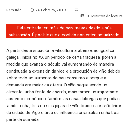
Remitido
26 Febreiro, 2019
10 Minutos de lectura
Esta entrada ten máis de seis meses desde a súa
publicación. É posible que o contido non estea actualizado.
A partir desta situación a viticultura arabense, ao igual ca
galega , inicia no XX un periodo de certa fraqueza, porén a
medida que avanza o século vai aumentando de maneira
continuada a extensión da vide e a produción de viño debido
sobre todo ao aumento do seu consumo e porque a
demanda era maior ca oferta. O viño segue sendo un
alimento, unha fonte de enerxía, mais tamén un importante
sustento económico familiar: as casas labregas que podían
vender unha, tres ou seis pipas de viño branco aos viñoteiros
da cidade de Vigo e área de influencia arranxaban unha boa
parte da súa vida.