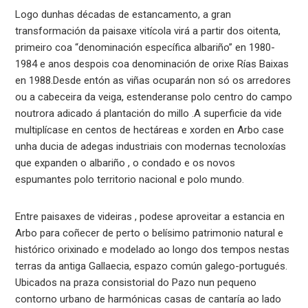
Logo dunhas décadas de estancamento, a gran
transformación da paisaxe vitícola virá a partir dos oitenta,
primeiro coa “denominación específica albariño” en 1980-
1984 e anos despois coa denominación de orixe Rías Baixas
en 1988.Desde entón as viñas ocuparán non só os arredores
ou a cabeceira da veiga, estenderanse polo centro do campo
noutrora adicado á plantación do millo .A superficie da vide
multiplícase en centos de hectáreas e xorden en Arbo case
unha ducia de adegas industriais con modernas tecnoloxías
que expanden o albariño , o condado e os novos
espumantes polo territorio nacional e polo mundo.
Entre paisaxes de videiras , podese aproveitar a estancia en
Arbo para coñecer de perto o belísimo patrimonio natural e
histórico orixinado e modelado ao longo dos tempos nestas
terras da antiga Gallaecia, espazo común galego-portugués.
Ubicados na praza consistorial do Pazo nun pequeno
contorno urbano de harmónicas casas de cantaría ao lado