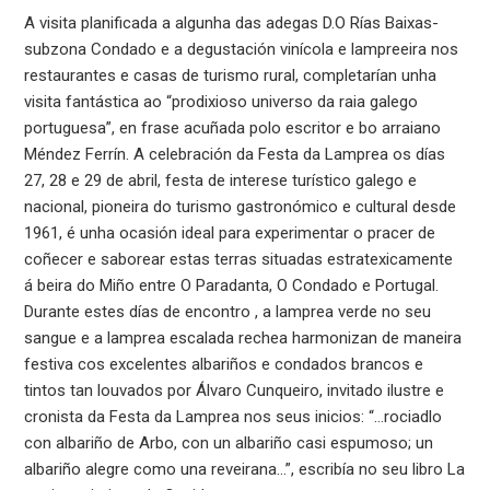
A visita planificada a algunha das adegas D.O Rías Baixas-
subzona Condado e a degustación vinícola e lampreeira nos
restaurantes e casas de turismo rural, completarían unha
visita fantástica ao “prodixioso universo da raia galego
portuguesa”, en frase acuñada polo escritor e bo arraiano
Méndez Ferrín. A celebración da Festa da Lamprea os días
27, 28 e 29 de abril, festa de interese turístico galego e
nacional, pioneira do turismo gastronómico e cultural desde
1961, é unha ocasión ideal para experimentar o pracer de
coñecer e saborear estas terras situadas estratexicamente
á beira do Miño entre O Paradanta, O Condado e Portugal.
Durante estes días de encontro , a lamprea verde no seu
sangue e a lamprea escalada rechea harmonizan de maneira
festiva cos excelentes albariños e condados brancos e
tintos tan louvados por Álvaro Cunqueiro, invitado ilustre e
cronista da Festa da Lamprea nos seus inicios: “…rociadlo
con albariño de Arbo, con un albariño casi espumoso; un
albariño alegre como una reveirana…”, escribía no seu libro La