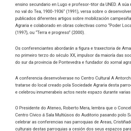
ensino secundario en Lugo e profesor-titor da UNED. A súa
no val do Tea, 1900-1936” (1991), versa sobre o desenvolv
publicados diferentes artigos sobre mobilización campesiña 
Agraria e colaborado en obras colectivas como “Poder Local
(1997), ou “Terra e progreso” (2000).
Os conferenciantes abordarán a figura e traxectoria de Ama
no primeiro terzo do século XX, impulsor da maioría das s
do sur da provincia de Pontevedra e fundador do xornal agrar
A conferencia desenvolverase no Centro Cultural A Antorch
tratarse do local creado pola Sociedade Agraria desta parro
e celebrou innumerabeis actos neste espazo durante varias
O Presidente do Ateneo, Roberto Mera, lembra que o Concel
Centro Cívico á Sala Multiúsos do Auditorio pasando polo S
celebrar as conferencias nas parroquias de Areas, Cristiñ
culturais destas parroquias a cesión dos seus espazos para 