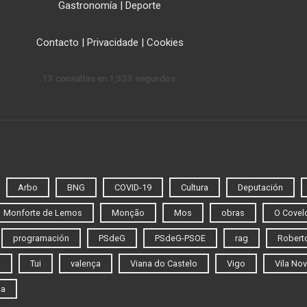
Gastronomía
|
Deporte
Contacto
|
Privacidade
|
Cookies
13 consultas en 1,333 segundos.
Arbo
BNG
COVID-19
Cultura
Deputación
Monforte de Lemos
Monção
Mos
obras
O Covel
programación
PSdeG
PSdeG-PSOE
rag
Roberto
o
Tui
valença
Viana do Castelo
Vigo
Vila Nov
ca