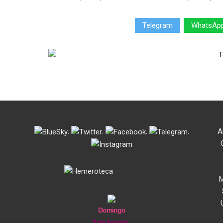
Telegram
WhatsAp
.
.
.
.
A
M
Domingo
9 de Agosto