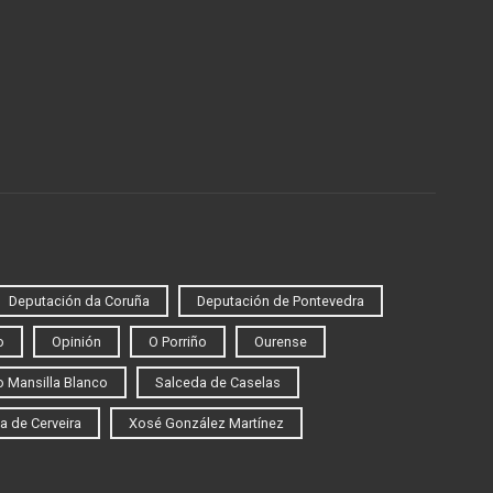
Deputación da Coruña
Deputación de Pontevedra
o
Opinión
O Porriño
Ourense
 Mansilla Blanco
Salceda de Caselas
a de Cerveira
Xosé González Martínez