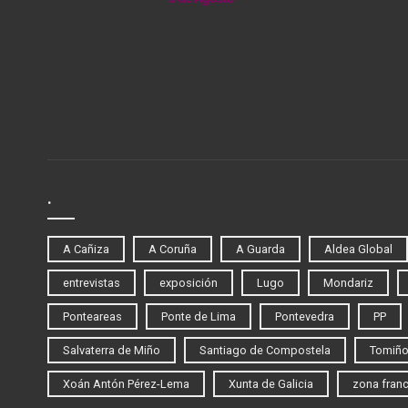
.
A Cañiza
A Coruña
A Guarda
Aldea Global
entrevistas
exposición
Lugo
Mondariz
Ponteareas
Ponte de Lima
Pontevedra
PP
Salvaterra de Miño
Santiago de Compostela
Tomiñ
Xoán Antón Pérez-Lema
Xunta de Galicia
zona fran