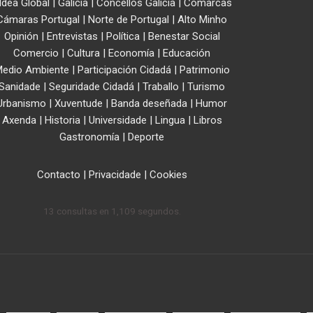
ldea Global
|
Galicia
|
Concellos Galicia
|
Comarcas
Cámaras Portugal
|
Norte de Portugal
|
Alto Minho
Opinión
|
Entrevistas
|
Política
|
Benestar Social
Comercio
|
Cultura
|
Economía
|
Educación
edio Ambiente
|
Participación Cidadá
|
Patrimonio
Sanidade
|
Seguridade Cidadá
|
Traballo
|
Turismo
Urbanismo
|
Xuventude
|
Banda deseñada
|
Humor
Axenda
|
Historia
|
Universidade
|
Lingua
|
Libros
Gastronomía
|
Deporte
Contacto
|
Privacidade
|
Cookies
13 consultas en 1,109 segundos.