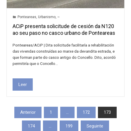
Ponteareas
,
Urbanismo
,
~
ACiP presenta solicitude de cesión da N120
ao seu paso no casco urbano de Ponteareas
Ponteareas/ACiP | Dita solicitude facilitaría a rehabilitación
das vivendas construídas ao marxe da devandita estrada, e
que forman parte do casco antigo do Concello. Dito, acordó
permitiría que o Concello…
Leer
Paxinación
Anterior
1
…
172
173
de
174
…
199
Seguinte