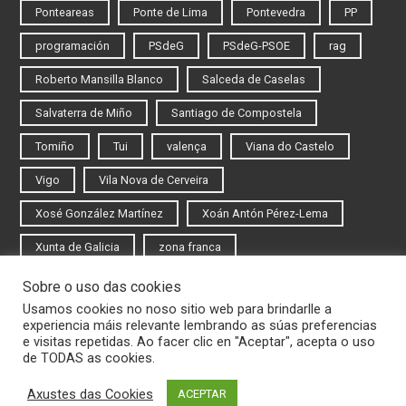
Ponteareas
Ponte de Lima
Pontevedra
PP
programación
PSdeG
PSdeG-PSOE
rag
Roberto Mansilla Blanco
Salceda de Caselas
Salvaterra de Miño
Santiago de Compostela
Tomiño
Tui
valença
Viana do Castelo
Vigo
Vila Nova de Cerveira
Xosé González Martínez
Xoán Antón Pérez-Lema
Xunta de Galicia
zona franca
Sobre o uso das cookies
Iniciar sesión
Usamos cookies no noso sitio web para brindarlle a
experiencia máis relevante lembrando as súas preferencias
Rexistrarse
e visitas repetidas. Ao facer clic en "Aceptar", acepta o uso
de TODAS as cookies.
Axustes das Cookies
ACEPTAR