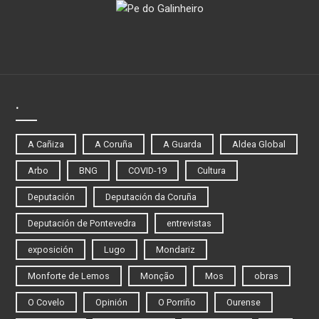
.
A Cañiza
A Coruña
A Guarda
Aldea Global
Arbo
BNG
COVID-19
Cultura
Deputación
Deputación da Coruña
Deputación de Pontevedra
entrevistas
exposición
Lugo
Mondariz
Monforte de Lemos
Monção
Mos
obras
O Covelo
Opinión
O Porriño
Ourense