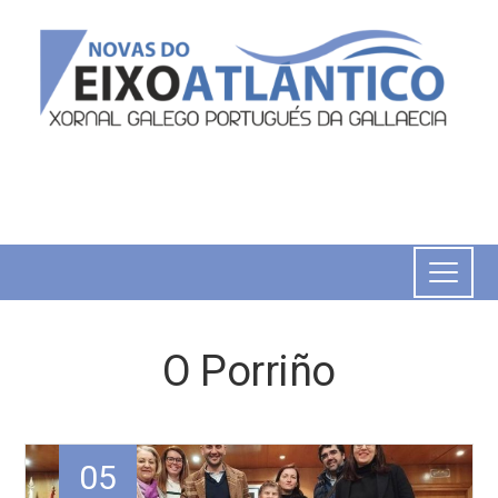
O Porriño
05