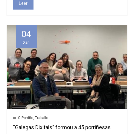
Leer
04
Xan
O Porriño
,
Traballo
“Galegas Dixitais” formou a 45 porriñesas