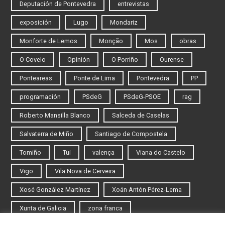
Deputación de Pontevedra
entrevistas
exposición
Lugo
Mondariz
Monforte de Lemos
Monção
Mos
obras
O Covelo
Opinión
O Porriño
Ourense
Ponteareas
Ponte de Lima
Pontevedra
PP
programación
PSdeG
PSdeG-PSOE
rag
Roberto Mansilla Blanco
Salceda de Caselas
Salvaterra de Miño
Santiago de Compostela
Tomiño
Tui
valença
Viana do Castelo
Vigo
Vila Nova de Cerveira
Xosé González Martínez
Xoán Antón Pérez-Lema
Xunta de Galicia
zona franca