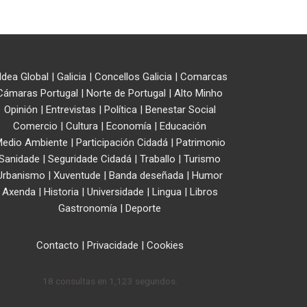
ldea Global
|
Galicia
|
Concellos Galicia
|
Comarcas
Cámaras Portugal
|
Norte de Portugal
|
Alto Minho
Opinión
|
Entrevistas
|
Política
|
Benestar Social
Comercio
|
Cultura
|
Economía
|
Educación
edio Ambiente
|
Participación Cidadá
|
Patrimonio
Sanidade
|
Seguridade Cidadá
|
Traballo
|
Turismo
Urbanismo
|
Xuventude
|
Banda deseñada
|
Humor
Axenda
|
Historia
|
Universidade
|
Lingua
|
Libros
Gastronomía
|
Deporte
Contacto
|
Privacidade
|
Cookies
18 consultas en 1,123 segundos.