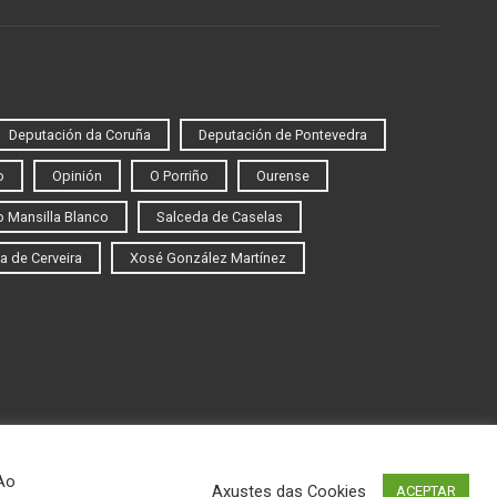
Deputación da Coruña
Deputación de Pontevedra
o
Opinión
O Porriño
Ourense
 Mansilla Blanco
Salceda de Caselas
a de Cerveira
Xosé González Martínez
 Ao
Axustes das Cookies
ACEPTAR