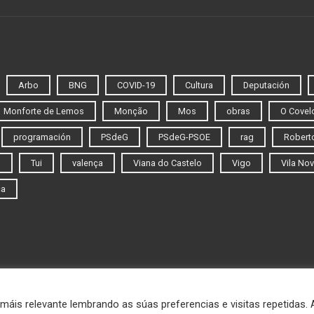
Arbo
BNG
COVID-19
Cultura
Deputación
Monforte de Lemos
Monção
Mos
obras
O Covel
programación
PSdeG
PSdeG-PSOE
rag
Roberto
o
Tui
valença
Viana do Castelo
Vigo
Vila Nov
ca
máis relevante lembrando as súas preferencias e visitas repetidas.
© 2020 Novas do Eixo Atlántico