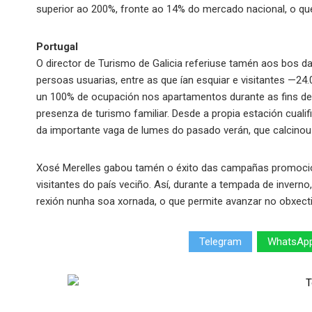
superior ao 200%, fronte ao 14% do mercado nacional, o que
Portugal
O director de Turismo de Galicia referiuse tamén aos bos d
persoas usuarias, entre as que ían esquiar e visitantes —24
un 100% de ocupación nos apartamentos durante as fins de
presenza de turismo familiar. Desde a propia estación cual
da importante vaga de lumes do pasado verán, que calcinou
Xosé Merelles gabou tamén o éxito das campañas promocio
visitantes do país veciño. Así, durante a tempada de invern
rexión nunha soa xornada, o que permite avanzar no obxectiv
Telegram
WhatsAp