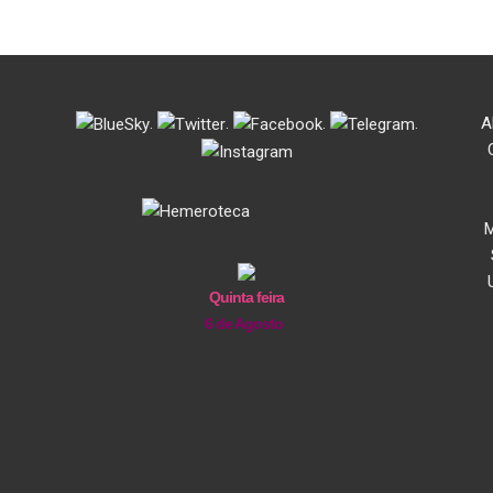
.
.
.
.
A
M
Quinta feira
6 de Agosto