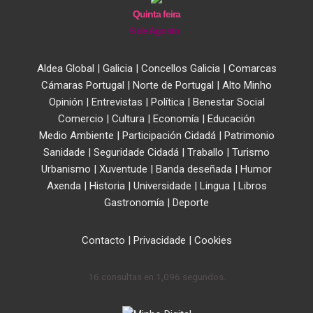
Quinta feira
6 de Agosto
Aldea Global
|
Galicia
|
Concellos Galicia
|
Comarcas
Cámaras Portugal
|
Norte de Portugal
|
Alto Minho
Opinión
|
Entrevistas
|
Política
|
Benestar Social
Comercio
|
Cultura
|
Economía
|
Educación
Medio Ambiente
|
Participación Cidadá
|
Patrimonio
Sanidade
|
Seguridade Cidadá
|
Traballo
|
Turismo
Urbanismo
|
Xuventude
|
Banda deseñada
|
Humor
Axenda
|
Historia
|
Universidade
|
Lingua
|
Libros
Gastronomía
|
Deporte
Contacto
|
Privacidade
|
Cookies
16 consultas en 1,096 segundos.