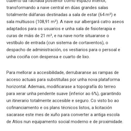
cuberto da fachada posterior como espazo interior,
transformando a nave central en dúas grandes salas
totalmente diáfanas destinadas a sala de estar (64 m²) e
sala multiusos (108,91 m²). A nave sur albergará catro aseos
adaptados para os usuarios e unha sala de fisioterapia e
curas de máis de 21 m², e na nave norte situaranse o
vestíbulo de entrada (cun sistema de cortaventos), o
despacho de administración, os vestiarios para o persoal e
unha cociña con despensa e cuarto de lixo.
Para mellorar a accesibilidade, derrubaranse as rampas de
acceso actuais para substituílas por unha nova plataforma
horizontal. Ademais, modificarase a topografía do terreo
para xerar unha pendente suave (inferior ao 6%), garantindo
un itinerario totalmente accesible e seguro. Co visto bo ao
cofinanciamento e os plans técnicos listos, a licitación
sacarase este mes de xuño para converter a antiga escola
de Atios nun equipamento social moderno e de proximidade.