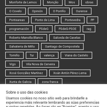
Monforte de Lemos
Monção
Mos
obras
O Covelo
Opinión
O Porriño
Ourense
Ponteareas
Ponte de Lima
Pontevedra
PP
programación
PSdeG
PSdeG-PSOE
rag
Roberto Mansilla Blanco
Salceda de Caselas
Salvaterra de Miño
Santiago de Compostela
Tomiño
Tui
valença
Viana do Castelo
Vigo
Vila Nova de Cerveira
Xosé González Martínez
Xoán Antón Pérez-Lema
Xunta de Galicia
zona franca
Sobre o uso das cookies
Iniciar sesión
Usamos cookies no noso sitio web para brindarlle a
experiencia máis relevante lembrando as súas preferencias
Rexistrarse
e visitas repetidas. Ao facer clic en "Aceptar", acepta o uso