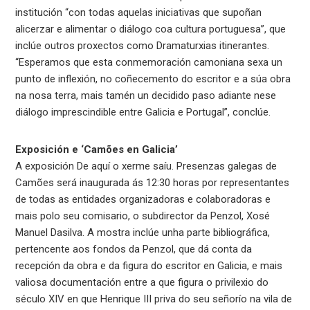
institución “con todas aquelas iniciativas que supoñan
alicerzar e alimentar o diálogo coa cultura portuguesa”, que
inclúe outros proxectos como Dramaturxias itinerantes.
“Esperamos que esta conmemoración camoniana sexa un
punto de inflexión, no coñecemento do escritor e a súa obra
na nosa terra, mais tamén un decidido paso adiante nese
diálogo imprescindible entre Galicia e Portugal”, conclúe.
Exposición e ‘Camões en Galicia’
A exposición De aquí o xerme saíu. Presenzas galegas de
Camões será inaugurada ás 12:30 horas por representantes
de todas as entidades organizadoras e colaboradoras e
mais polo seu comisario, o subdirector da Penzol, Xosé
Manuel Dasilva. A mostra inclúe unha parte bibliográfica,
pertencente aos fondos da Penzol, que dá conta da
recepción da obra e da figura do escritor en Galicia, e mais
valiosa documentación entre a que figura o privilexio do
século XIV en que Henrique III priva do seu señorío na vila de