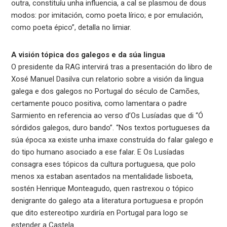
outra, constituíu unha influencia, a cal se plasmou de dous
modos: por imitación, como poeta lírico; e por emulación,
como poeta épico”, detalla no limiar.
A visión tópica dos galegos e da súa lingua
O presidente da RAG intervirá tras a presentación do libro de
Xosé Manuel Dasilva cun relatorio sobre a visión da lingua
galega e dos galegos no Portugal do século de Camões,
certamente pouco positiva, como lamentara o padre
Sarmiento en referencia ao verso d’Os Lusíadas que di “Ó
sórdidos galegos, duro bando”. “Nos textos portugueses da
súa época xa existe unha imaxe construída do falar galego e
do tipo humano asociado a ese falar. E Os Lusíadas
consagra eses tópicos da cultura portuguesa, que polo
menos xa estaban asentados na mentalidade lisboeta,
sostén Henrique Monteagudo, quen rastrexou o tópico
denigrante do galego ata a literatura portuguesa e propón
que dito estereotipo xurdiría en Portugal para logo se
estender a Castela.