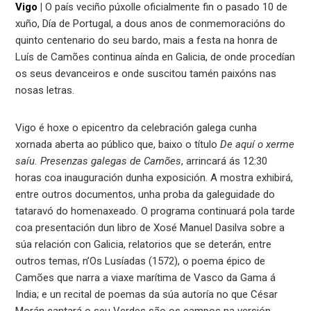
Vigo
|
O país veciño púxolle oficialmente fin o pasado 10 de
xuño, Día de Portugal, a dous anos de conmemoracións do
quinto centenario do seu bardo, mais a festa na honra de
Luís de Camões continua aínda en Galicia, de onde procedían
os seus devanceiros e onde suscitou tamén paixóns nas
nosas letras.
Vigo é hoxe o epicentro da celebración galega cunha
xornada aberta ao público que, baixo o título
De aquí o xerme
saíu. Presenzas galegas de Camões
, arrincará ás 12:30
horas coa inauguración dunha exposición. A mostra exhibirá,
entre outros documentos, unha proba da galeguidade do
tataravó do homenaxeado. O programa continuará pola tarde
coa presentación dun libro de Xosé Manuel Dasilva sobre a
súa relación con Galicia, relatorios que se deterán, entre
outros temas, n’Os Lusíadas (1572), o poema épico de
Camões que narra a viaxe marítima de Vasco da Gama á
India; e un recital de poemas da súa autoría no que César
Morán cantará o seu Verdes são os campos na versión