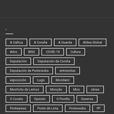
.
A Cañiza
A Coruña
A Guarda
Aldea Global
Arbo
BNG
COVID-19
Cultura
Deputación
Deputación da Coruña
Deputación de Pontevedra
entrevistas
exposición
Lugo
Mondariz
Monforte de Lemos
Monção
Mos
obras
O Covelo
Opinión
O Porriño
Ourense
Ponteareas
Ponte de Lima
Pontevedra
PP