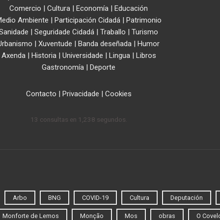
Comercio
|
Cultura
|
Economía
|
Educación
edio Ambiente
|
Participación Cidadá
|
Patrimonio
Sanidade
|
Seguridade Cidadá
|
Traballo
|
Turismo
Urbanismo
|
Xuventude
|
Banda deseñada
|
Humor
Axenda
|
Historia
|
Universidade
|
Lingua
|
Libros
Gastronomía
|
Deporte
Contacto
|
Privacidade
|
Cookies
13 consultas en 1,238 segundos.
Arbo
BNG
COVID-19
Cultura
Deputación
Monforte de Lemos
Monção
Mos
obras
O Covel