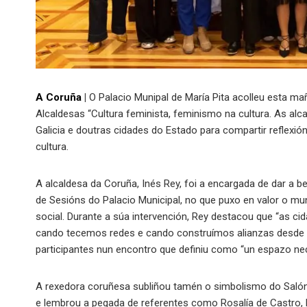
A Coruña
|
O Palacio Munipal de María Pita acolleu esta mañá
Alcaldesas “Cultura feminista, feminismo na cultura. As alca
Galicia e doutras cidades do Estado para compartir reflexió
cultura.
A alcaldesa da Coruña, Inés Rey, foi a encargada de dar a b
de Sesións do Palacio Municipal, no que puxo en valor o 
social. Durante a súa intervención, Rey destacou que “as c
cando tecemos redes e cando construímos alianzas desde 
participantes nun encontro que definiu como “un espazo nec
A rexedora coruñesa subliñou tamén o simbolismo do Salón
e lembrou a pegada de referentes como Rosalía de Castro, E