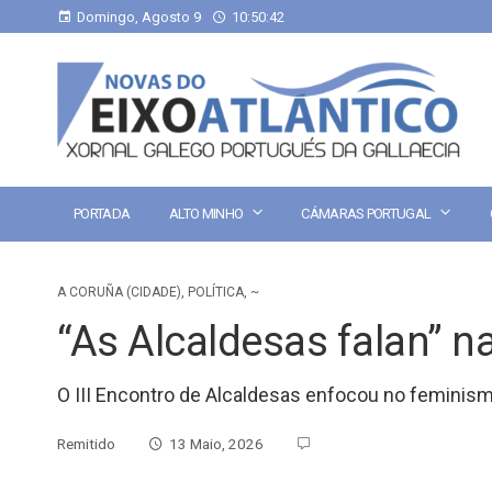
Domingo, Agosto 9
10:50:43
PORTADA
ALTO MINHO
CÁMARAS PORTUGAL
A CORUÑA (CIDADE)
,
POLÍTICA
,
~
“As Alcaldesas falan” n
O III Encontro de Alcaldesas enfocou no feminism
Remitido
13 Maio, 2026