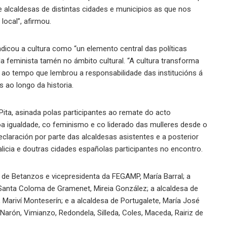
lcaldesas de distintas cidades e municipios as que nos
local”, afirmou.
ndicou a cultura como “un elemento central das políticas
a feminista tamén no ámbito cultural. “A cultura transforma
ou, ao tempo que lembrou a responsabilidade das institucións á
s ao longo da historia.
 Pita, asinada polas participantes ao remate do acto
 igualdade, co feminismo e co liderado das mulleres desde o
 declaración por parte das alcaldesas asistentes e a posterior
icia e doutras cidades españolas participantes no encontro.
a de Betanzos e vicepresidenta da FEGAMP, María Barral; a
e Santa Coloma de Gramenet, Mireia González; a alcaldesa de
, Mariví Monteserín; e a alcaldesa de Portugalete, María José
arón, Vimianzo, Redondela, Silleda, Coles, Maceda, Rairiz de