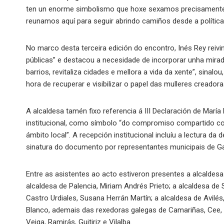
ten un enorme simbolismo que hoxe sexamos precisamente a
reunamos aquí para seguir abrindo camiños desde a política 
No marco desta terceira edición do encontro, Inés Rey reivi
públicas” e destacou a necesidade de incorporar unha mirad
barrios, revitaliza cidades e mellora a vida da xente”, sinal
hora de recuperar e visibilizar o papel das mulleres creadora
A alcaldesa tamén fixo referencia á III Declaración de María
institucional, como símbolo “do compromiso compartido coa
ámbito local”. A recepción institucional incluíu a lectura da
sinatura do documento por representantes municipais de Gal
Entre as asistentes ao acto estiveron presentes a alcaldes
alcaldesa de Palencia, Miriam Andrés Prieto; a alcaldesa d
Castro Urdiales, Susana Herrán Martín; a alcaldesa de Avilés
Blanco, ademais das rexedoras galegas de Camariñas, Cee, N
Veiga, Ramirás, Guitiriz e Vilalba.