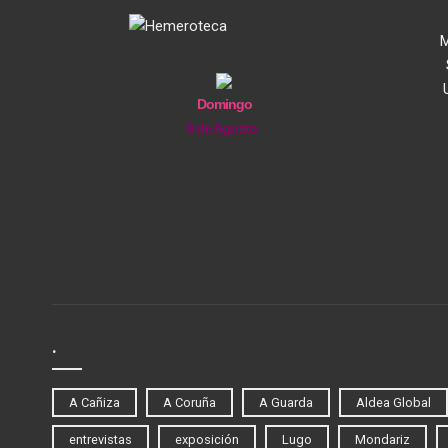
M
Domingo
9 de Agosto
.
A Cañiza
A Coruña
A Guarda
Aldea Global
entrevistas
exposición
Lugo
Mondariz