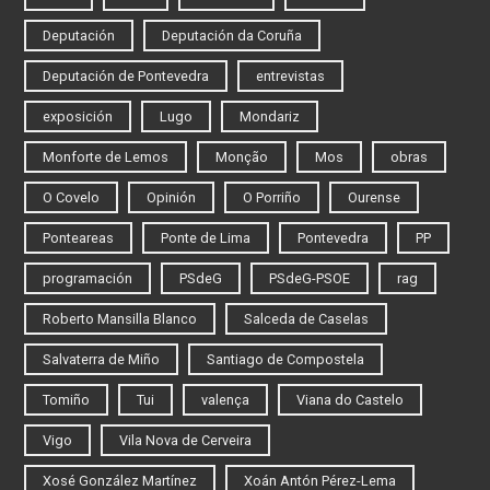
Deputación
Deputación da Coruña
Deputación de Pontevedra
entrevistas
exposición
Lugo
Mondariz
Monforte de Lemos
Monção
Mos
obras
O Covelo
Opinión
O Porriño
Ourense
Ponteareas
Ponte de Lima
Pontevedra
PP
programación
PSdeG
PSdeG-PSOE
rag
Roberto Mansilla Blanco
Salceda de Caselas
Salvaterra de Miño
Santiago de Compostela
Tomiño
Tui
valença
Viana do Castelo
Vigo
Vila Nova de Cerveira
Xosé González Martínez
Xoán Antón Pérez-Lema