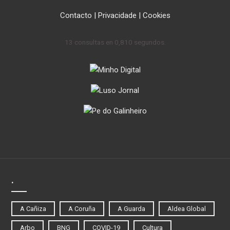
Contacto
|
Privacidade
|
Cookies
13 consultas en 0,810 segundos.
.
A Cañiza
A Coruña
A Guarda
Aldea Global
Arbo
BNG
COVID-19
Cultura