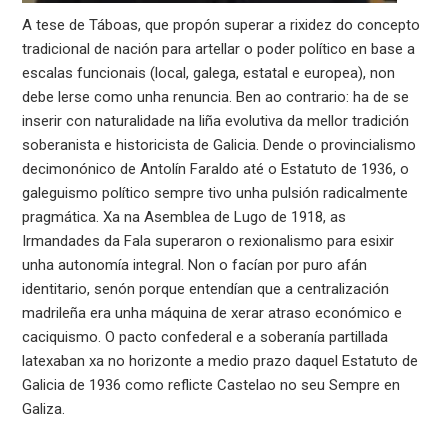
A tese de Táboas, que propón superar a rixidez do concepto
tradicional de nación para artellar o poder político en base a
escalas funcionais (local, galega, estatal e europea), non
debe lerse como unha renuncia. Ben ao contrario: ha de se
inserir con naturalidade na liña evolutiva da mellor tradición
soberanista e historicista de Galicia. Dende o provincialismo
decimonónico de Antolín Faraldo até o Estatuto de 1936, o
galeguismo político sempre tivo unha pulsión radicalmente
pragmática. Xa na Asemblea de Lugo de 1918, as
Irmandades da Fala superaron o rexionalismo para esixir
unha autonomía integral. Non o facían por puro afán
identitario, senón porque entendían que a centralización
madrileña era unha máquina de xerar atraso económico e
caciquismo. O pacto confederal e a soberanía partillada
latexaban xa no horizonte a medio prazo daquel Estatuto de
Galicia de 1936 como reflicte Castelao no seu Sempre en
Galiza.