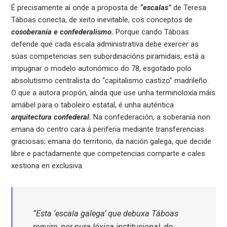
É precisamente aí onde a proposta de
“escalas”
de Teresa
Táboas conecta, de xeito inevitable, cos conceptos de
cosoberanía e confederalismo.
Porque cando Táboas
defende que cada escala administrativa debe exercer as
súas competencias sen subordinacións piramidais, está a
impugnar o modelo autonómico do 78, esgotado polo
absolutismo centralista do “capitalismo castizo” madrileño.
O que a autora propón, aínda que use unha terminoloxía máis
amábel para o taboleiro estatal, é unha auténtica
arquitectura confederal.
Na confederación, a soberanía non
emana do centro cara á periferia mediante transferencias
graciosas; emana do territorio, da nación galega, que decide
libre e pactadamente que competencias comparte e cales
xestiona en exclusiva.
“Esta ‘escala galega’ que debuxa Táboas
require, por pura lóxica institucional, do