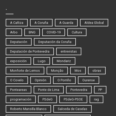
.
A Cañiza
A Coruña
A Guarda
Aldea Global
Arbo
BNG
COVID-19
Cultura
Deputación
Deputación da Coruña
Deputación de Pontevedra
entrevistas
exposición
Lugo
Mondariz
Monforte de Lemos
Monção
Mos
obras
O Covelo
Opinión
O Porriño
Ourense
Ponteareas
Ponte de Lima
Pontevedra
PP
programación
PSdeG
PSdeG-PSOE
rag
Roberto Mansilla Blanco
Salceda de Caselas