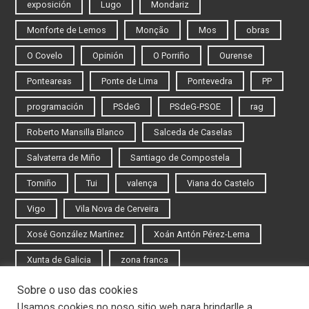
exposición
Lugo
Mondariz
Monforte de Lemos
Monção
Mos
obras
O Covelo
Opinión
O Porriño
Ourense
Ponteareas
Ponte de Lima
Pontevedra
PP
programación
PSdeG
PSdeG-PSOE
rag
Roberto Mansilla Blanco
Salceda de Caselas
Salvaterra de Miño
Santiago de Compostela
Tomiño
Tui
valença
Viana do Castelo
Vigo
Vila Nova de Cerveira
Xosé González Martínez
Xoán Antón Pérez-Lema
Xunta de Galicia
zona franca
Sobre o uso das cookies
Iniciar sesión
Usamos cookies no noso sitio web para brindarlle a