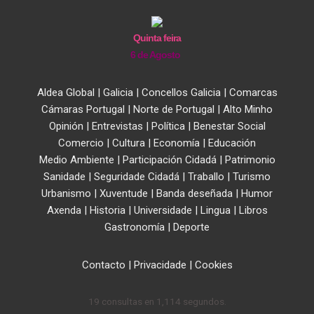
Quinta feira
6 de Agosto
Aldea Global
|
Galicia
|
Concellos Galicia
|
Comarcas
Cámaras Portugal
|
Norte de Portugal
|
Alto Minho
Opinión
|
Entrevistas
|
Política
|
Benestar Social
Comercio
|
Cultura
|
Economía
|
Educación
Medio Ambiente
|
Participación Cidadá
|
Patrimonio
Sanidade
|
Seguridade Cidadá
|
Traballo
|
Turismo
Urbanismo
|
Xuventude
|
Banda deseñada
|
Humor
Axenda
|
Historia
|
Universidade
|
Lingua
|
Libros
Gastronomía
|
Deporte
Contacto
|
Privacidade
|
Cookies
19 consultas en 1,114 segundos.