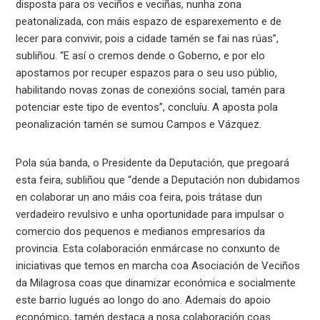
disposta para os veciños e veciñas, nunha zona
peatonalizada, con máis espazo de esparexemento e de
lecer para convivir, pois a cidade tamén se fai nas rúas”,
subliñou. “E así o cremos dende o Goberno, e por elo
apostamos por recuper espazos para o seu uso públio,
habilitando novas zonas de conexións social, tamén para
potenciar este tipo de eventos”, concluíu. A aposta pola
peonalización tamén se sumou Campos e Vázquez.
Pola súa banda, o Presidente da Deputación, que pregoará
esta feira, subliñou que “dende a Deputación non dubidamos
en colaborar un ano máis coa feira, pois trátase dun
verdadeiro revulsivo e unha oportunidade para impulsar o
comercio dos pequenos e medianos empresarios da
provincia. Esta colaboración enmárcase no conxunto de
iniciativas que temos en marcha coa Asociación de Veciños
da Milagrosa coas que dinamizar económica e socialmente
este barrio lugués ao longo do ano​. Ademais do apoio
económico, tamén destaca a nosa colaboración coas