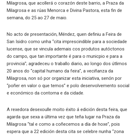
Milagrosa, que acollerá o corazón deste barrio, a Praza da
Milagrosa e as rúas Menorca e Divina Pastora, esta fin de
semana, do 25 ao 27 de maio.
No acto de presentación, Méndez, quen definiu a Feira de
San Isidro como unha “cita imprescindible para a sociedade
lucense, que se vincula ademais cos produtos autóctonos
do campo, que tan importante é para o municpio e para a
provincia”; agradeceu o traballo diario, ao longo dos útlimos
20 anos do “capital humano da feira”, a veciñanza da
Milagrosa, non só por organizar esta iniciativa, senón por
“poñer en valor o que temos” e polo desenvolvemento social
e económico da contorna e da cidade.
A rexedora desexoulle moito éxito á edición desta feira, que
agarda que sexa a última vez que teña lugar na Praza da
Milagrosa “tal e como a coñecemos a día de hoxe”, pois
espera que a 22 edición desta cita se celebre nunha “zona