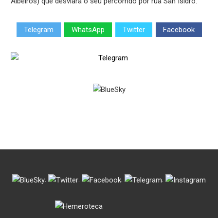
Albeiros) que desviará o seu percorrido por rúa San Isidro.
Telegram
WhatsApp
Twitter
Facebook
.
.
.
.