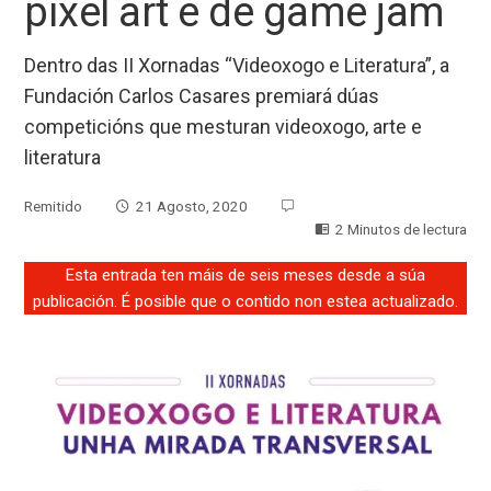
pixel art e de game jam
Dentro das II Xornadas “Videoxogo e Literatura”, a
Fundación Carlos Casares premiará dúas
competicións que mesturan videoxogo, arte e
literatura
Remitido
21 Agosto, 2020
2 Minutos de lectura
Esta entrada ten máis de seis meses desde a súa
publicación. É posible que o contido non estea actualizado.