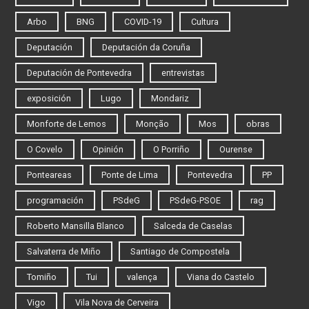
Arbo
BNG
COVID-19
Cultura
Deputación
Deputación da Coruña
Deputación de Pontevedra
entrevistas
exposición
Lugo
Mondariz
Monforte de Lemos
Monção
Mos
obras
O Covelo
Opinión
O Porriño
Ourense
Ponteareas
Ponte de Lima
Pontevedra
PP
programación
PSdeG
PSdeG-PSOE
rag
Roberto Mansilla Blanco
Salceda de Caselas
Salvaterra de Miño
Santiago de Compostela
Tomiño
Tui
valença
Viana do Castelo
Vigo
Vila Nova de Cerveira