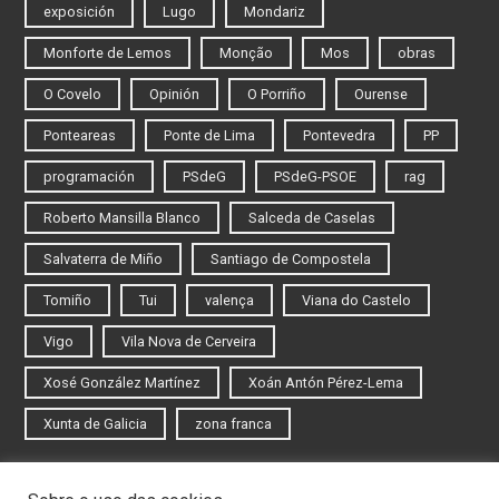
exposición
Lugo
Mondariz
Monforte de Lemos
Monção
Mos
obras
O Covelo
Opinión
O Porriño
Ourense
Ponteareas
Ponte de Lima
Pontevedra
PP
programación
PSdeG
PSdeG-PSOE
rag
Roberto Mansilla Blanco
Salceda de Caselas
Salvaterra de Miño
Santiago de Compostela
Tomiño
Tui
valença
Viana do Castelo
Vigo
Vila Nova de Cerveira
Xosé González Martínez
Xoán Antón Pérez-Lema
Xunta de Galicia
zona franca
Iniciar sesión