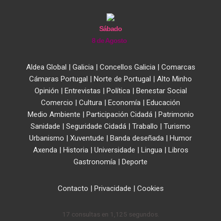
Sábado
8 de Agosto
Aldea Global
|
Galicia
|
Concellos Galicia
|
Comarcas
Cámaras Portugal
|
Norte de Portugal
|
Alto Minho
Opinión
|
Entrevistas
|
Política
|
Benestar Social
Comercio
|
Cultura
|
Economía
|
Educación
Medio Ambiente
|
Participación Cidadá
|
Patrimonio
Sanidade
|
Seguridade Cidadá
|
Traballo
|
Turismo
Urbanismo
|
Xuventude
|
Banda deseñada
|
Humor
Axenda
|
Historia
|
Universidade
|
Lingua
|
Libros
Gastronomía
|
Deporte
Contacto
|
Privacidade
|
Cookies
17 consultas en 1,125 segundos.