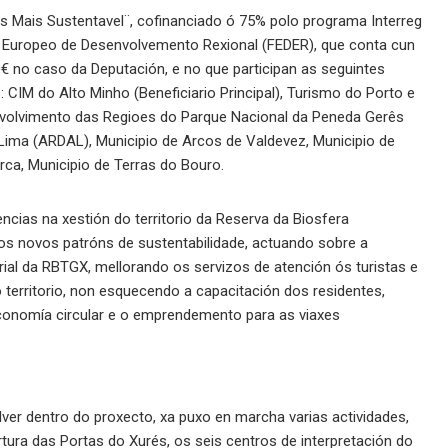
s Mais Sustentavel¨, cofinanciado ó 75% polo programa Interreg
 Europeo de Desenvolvemento Rexional (FEDER), que conta cun
€ no caso da Deputación, e no que participan as seguintes
 CIM do Alto Minho (Beneficiario Principal), Turismo do Porto e
envolvimento das Regioes do Parque Nacional da Peneda Gerês
ima (ARDAL), Municipio de Arcos de Valdevez, Municipio de
rca, Municipio de Terras do Bouro.
cias na xestión do territorio da Reserva da Biosfera
os novos patróns de sustentabilidade, actuando sobre a
rial da RBTGX, mellorando os servizos de atención ós turistas e
o territorio, non esquecendo a capacitación dos residentes,
 economía circular e o emprendemento para as viaxes
ver dentro do proxecto, xa puxo en marcha varias actividades,
ura das Portas do Xurés, os seis centros de interpretación do