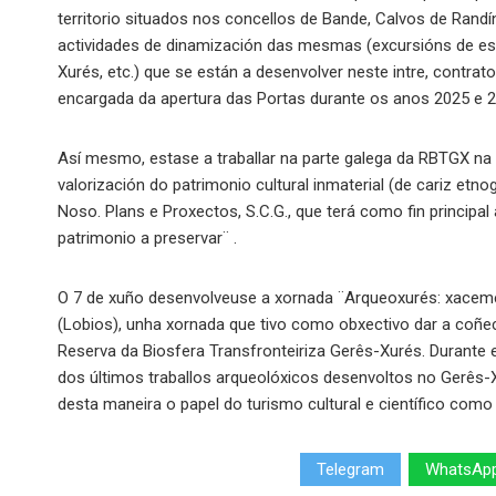
territorio situados nos concellos de Bande, Calvos de Randín
actividades de dinamización das mesmas (excursións de esc
Xurés, etc.) que se están a desenvolver neste intre, contrat
encargada da apertura das Portas durante os anos 2025 e 2
Así mesmo, estase a traballar na parte galega da RBTGX na r
valorización do patrimonio cultural inmaterial (de cariz et
Noso. Plans e Proxectos, S.C.G., que terá como fin principal 
patrimonio a preservar¨ .
O 7 de xuño desenvolveuse a xornada ¨Arqueoxurés: xacemen
(Lobios), unha xornada que tivo como obxectivo dar a coñecer
Reserva da Biosfera Transfronteiriza Gerês-Xurés. Durante
dos últimos traballos arqueolóxicos desenvoltos no Gerês-Xu
desta maneira o papel do turismo cultural e científico com
Telegram
WhatsAp