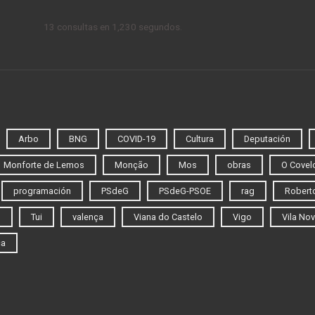
13 consultas en 1,230 segundos.
Arbo
BNG
COVID-19
Cultura
Deputación
Monforte de Lemos
Monção
Mos
obras
O Covel
programación
PSdeG
PSdeG-PSOE
rag
Roberto
o
Tui
valença
Viana do Castelo
Vigo
Vila Nov
ca