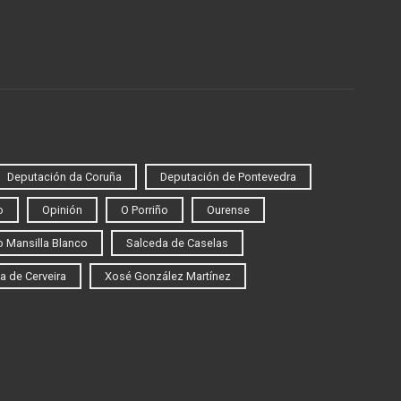
Deputación da Coruña
Deputación de Pontevedra
o
Opinión
O Porriño
Ourense
 Mansilla Blanco
Salceda de Caselas
a de Cerveira
Xosé González Martínez