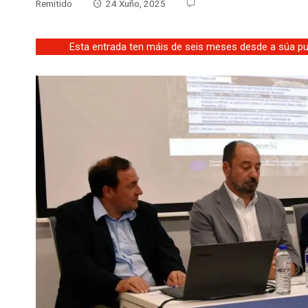
Remitido
24 Xuño, 2025
Esta entrada ten máis de seis meses desde a súa pub