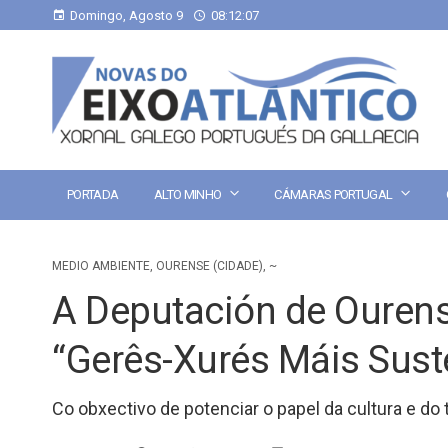
Domingo, Agosto 9
08:12:08
PORTADA
ALTO MINHO
CÁMARAS PORTUGAL
MEDIO AMBIENTE
,
OURENSE (CIDADE)
,
~
A Deputación de Ourens
“Gerês-Xurés Máis Sust
Co obxectivo de potenciar o papel da cultura e do