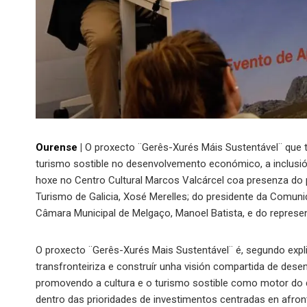
Ourense
|
O proxecto ¨Gerês-Xurés Máis Sustentável¨ que te
turismo sostible no desenvolvemento económico, a inclusión 
hoxe no Centro Cultural Marcos Valcárcel coa presenza do pr
Turismo de Galicia, Xosé Merelles; do presidente da Comunid
Câmara Municipal de Melgaço, Manoel Batista, e do represe
O proxecto ¨Gerês-Xurés Mais Sustentável¨ é, segundo expl
transfronteiriza e construír unha visión compartida de dese
promovendo a cultura e o turismo sostible como motor do d
dentro das prioridades de investimentos centradas en afront