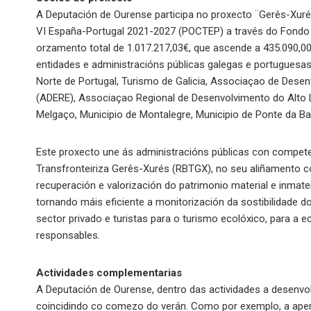
A Deputación de Ourense participa no proxecto ¨Gerês-Xuré
VI España-Portugal 2021-2027 (POCTEP) a través do Fondo
orzamento total de 1.017.217,03€, que ascende a 435.090,00
entidades e administracións públicas galegas e portuguesas:
Norte de Portugal, Turismo de Galicia, Associaçao de Des
(ADERE), Associaçao Regional de Desenvolvimento do Alto L
Melgaço, Municipio de Montalegre, Municipio de Ponte da Ba
Este proxecto une ás administracións públicas con competen
Transfronteiriza Gerês-Xurés (RBTGX), no seu aliñamento c
recuperación e valorización do patrimonio material e inmate
tornando máis eficiente a monitorización da sostibilidade d
sector privado e turistas para o turismo ecolóxico, para a
responsables.
Actividades complementarias
A Deputación de Ourense, dentro das actividades a desenvol
coincidindo co comezo do verán. Como por exemplo, a apert