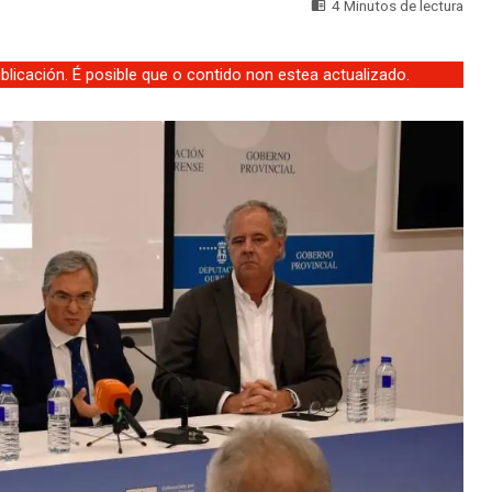
4 Minutos de lectura
licación. É posible que o contido non estea actualizado.