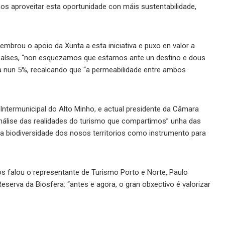
imos aproveitar esta oportunidade con máis sustentabilidade,
lembrou o apoio da Xunta a esta iniciativa e puxo en valor a
 países, “non esquezamos que estamos ante un destino e dous
ndoa nun 5%, recalcando que “a permeabilidade entre ambos
termunicipal do Alto Minho, e actual presidente da Câmara
nálise das realidades do turismo que compartimos” unha das
 a biodiversidade dos nosos territorios como instrumento para
s falou o representante de Turismo Porto e Norte, Paulo
erva da Biosfera: “antes e agora, o gran obxectivo é valorizar