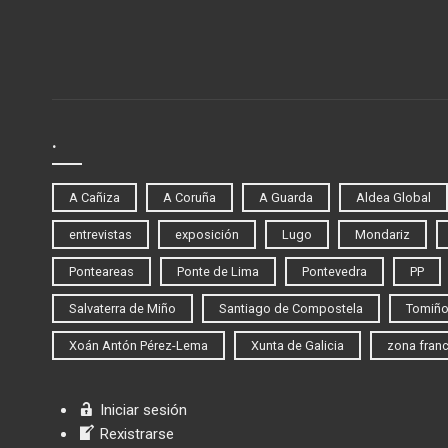
.
A Cañiza
A Coruña
A Guarda
Aldea Global
entrevistas
exposición
Lugo
Mondariz
Ponteareas
Ponte de Lima
Pontevedra
PP
Salvaterra de Miño
Santiago de Compostela
Tomiñ
Xoán Antón Pérez-Lema
Xunta de Galicia
zona fran
Iniciar sesión
Rexistrarse