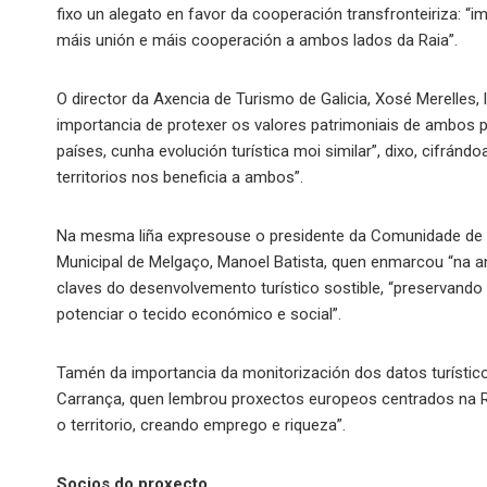
fixo un alegato en favor da cooperación transfronteiriza: “
máis unión e máis cooperación a ambos lados da Raia”.
O director da Axencia de Turismo de Galicia, Xosé Merelles, 
importancia de protexer os valores patrimoniais de ambos
países, cunha evolución turística moi similar”, dixo, cifrá
territorios nos beneficia a ambos”.
Na mesma liña expresouse o presidente da Comunidade de In
Municipal de Melgaço, Manoel Batista, quen enmarcou “na a
claves do desenvolvemento turístico sostible, “preservando
potenciar o tecido económico e social”.
Tamén da importancia da monitorización dos datos turístico
Carrança, quen lembrou proxectos europeos centrados na Res
o territorio, creando emprego e riqueza”.
Socios do proxecto