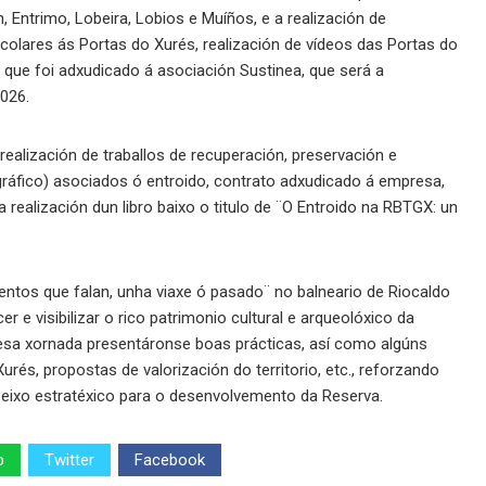
, Entrimo, Lobeira, Lobios e Muíños, e a realización de
olares ás Portas do Xurés, realización de vídeos das Portas do
o que foi adxudicado á asociación Sustinea, que será a
026.
ealización de traballos de recuperación, preservación e
nográfico) asociados ó entroido, contrato adxudicado á empresa,
a realización dun libro baixo o titulo de ¨O Entroido na RBTGX: un
tos que falan, unha viaxe ó pasado¨ no balneario de Riocaldo
 e visibilizar o rico patrimonio cultural e arqueolóxico da
 esa xornada presentáronse boas prácticas, así como algúns
rés, propostas de valorización do territorio, etc., reforzando
o eixo estratéxico para o desenvolvemento da Reserva.
p
Twitter
Facebook