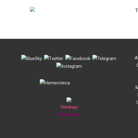
.
.
.
.
A
M
Domingo
9 de Agosto