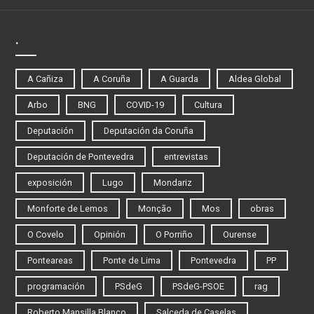
.
A Cañiza
A Coruña
A Guarda
Aldea Global
Arbo
BNG
COVID-19
Cultura
Deputación
Deputación da Coruña
Deputación de Pontevedra
entrevistas
exposición
Lugo
Mondariz
Monforte de Lemos
Monção
Mos
obras
O Covelo
Opinión
O Porriño
Ourense
Ponteareas
Ponte de Lima
Pontevedra
PP
programación
PSdeG
PSdeG-PSOE
rag
Roberto Mansilla Blanco
Salceda de Caselas