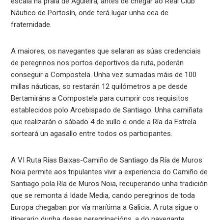
escala na praia de Aguieira, antes de chegar ao Real Club
Náutico de Portosín, onde terá lugar unha cea de
fraternidade.
A maiores, os navegantes que selaran as súas credenciais
de peregrinos nos portos deportivos da ruta, poderán
conseguir a Compostela. Unha vez sumadas máis de 100
millas náuticas, so restarán 12 quilómetros a pe desde
Bertamiráns a Compostela para cumprir cos requisitos
establecidos polo Arcebispado de Santiago. Unha camiñata
que realizarán o sábado 4 de xullo e onde a Ría da Estrela
sorteará un agasallo entre todos os participantes.
A VI Ruta Rías Baixas-Camiño de Santiago da Ría de Muros
Noia permite aos tripulantes vivir a experiencia do Camiño de
Santiago pola Ría de Muros Noia, recuperando unha tradición
que se remonta á Idade Media, cando peregrinos de toda
Europa chegaban por vía marítima a Galicia. A ruta sigue o
itinerario dunha desas peregrinacións, a do navegante