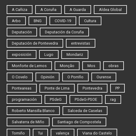
A Cañiza
A Coruña
A Guarda
Aldea Global
Arbo
BNG
COVID-19
Cultura
Deputación
Deputación da Coruña
Deputación de Pontevedra
entrevistas
exposición
Lugo
Mondariz
Monforte de Lemos
Monção
Mos
obras
O Covelo
Opinión
O Porriño
Ourense
Ponteareas
Ponte de Lima
Pontevedra
PP
programación
PSdeG
PSdeG-PSOE
rag
Roberto Mansilla Blanco
Salceda de Caselas
Salvaterra de Miño
Santiago de Compostela
Tomiño
Tui
valença
Viana do Castelo