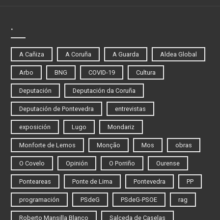
.
A Cañiza
A Coruña
A Guarda
Aldea Global
Arbo
BNG
COVID-19
Cultura
Deputación
Deputación da Coruña
Deputación de Pontevedra
entrevistas
exposición
Lugo
Mondariz
Monforte de Lemos
Monção
Mos
obras
O Covelo
Opinión
O Porriño
Ourense
Ponteareas
Ponte de Lima
Pontevedra
PP
programación
PSdeG
PSdeG-PSOE
rag
Roberto Mansilla Blanco
Salceda de Caselas