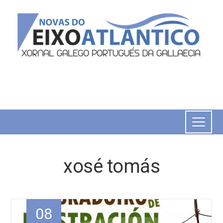
xosé tomás
08