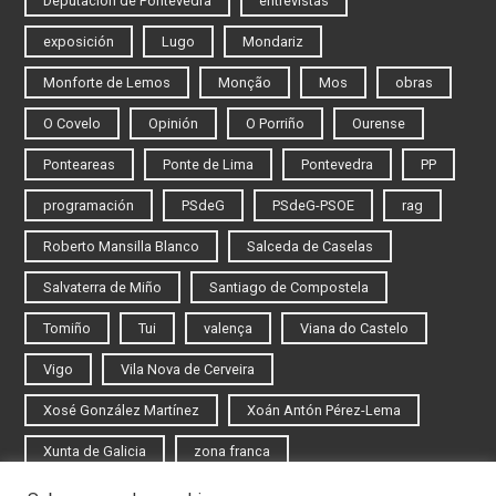
Deputación de Pontevedra
entrevistas
exposición
Lugo
Mondariz
Monforte de Lemos
Monção
Mos
obras
O Covelo
Opinión
O Porriño
Ourense
Ponteareas
Ponte de Lima
Pontevedra
PP
programación
PSdeG
PSdeG-PSOE
rag
Roberto Mansilla Blanco
Salceda de Caselas
Salvaterra de Miño
Santiago de Compostela
Tomiño
Tui
valença
Viana do Castelo
Vigo
Vila Nova de Cerveira
Xosé González Martínez
Xoán Antón Pérez-Lema
Xunta de Galicia
zona franca