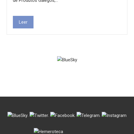
de Produtos Galegos,…
Leer
.
.
.
.