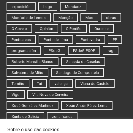
exposición
Lugo
Mondariz
Monforte de Lemos
Monção
Mos
obras
O Covelo
Opinión
O Porriño
Ourense
Ponteareas
Ponte de Lima
Pontevedra
PP
programación
PSdeG
PSdeG-PSOE
rag
Roberto Mansilla Blanco
Salceda de Caselas
Salvaterra de Miño
Santiago de Compostela
Tomiño
Tui
valença
Viana do Castelo
Vigo
Vila Nova de Cerveira
Xosé González Martínez
Xoán Antón Pérez-Lema
Xunta de Galicia
zona franca
Sobre o uso das cookies