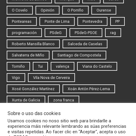
O Covelo
Opinión
O Porriño
Ourense
Ponteareas
Ponte de Lima
Pontevedra
PP
programación
PSdeG
PSdeG-PSOE
rag
Roberto Mansilla Blanco
Salceda de Caselas
Salvaterra de Miño
Santiago de Compostela
Tomiño
Tui
valença
Viana do Castelo
Vigo
Vila Nova de Cerveira
Xosé González Martínez
Xoán Antón Pérez-Lema
Xunta de Galicia
zona franca
Sobre o uso das cookies
Iniciar sesión
Usamos cookies no noso sitio web para brindarlle a
experiencia máis relevante lembrando as súas preferencias
Rexistrarse
e visitas repetidas. Ao facer clic en "Aceptar", acepta o uso