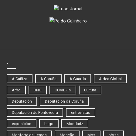
.
A Cañiza
A Coruña
A Guarda
Aldea Global
Arbo
BNG
COVID-19
Cultura
Deputación
Deputación da Coruña
Deputación de Pontevedra
entrevistas
exposición
Lugo
Mondariz
Monforte de Lemos
Monção
Mos
obras