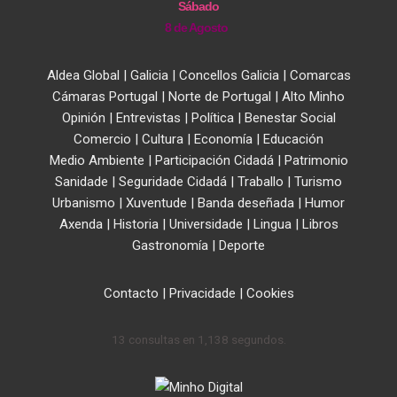
Sábado
8 de Agosto
Aldea Global
|
Galicia
|
Concellos Galicia
|
Comarcas
Cámaras Portugal
|
Norte de Portugal
|
Alto Minho
Opinión
|
Entrevistas
|
Política
|
Benestar Social
Comercio
|
Cultura
|
Economía
|
Educación
Medio Ambiente
|
Participación Cidadá
|
Patrimonio
Sanidade
|
Seguridade Cidadá
|
Traballo
|
Turismo
Urbanismo
|
Xuventude
|
Banda deseñada
|
Humor
Axenda
|
Historia
|
Universidade
|
Lingua
|
Libros
Gastronomía
|
Deporte
Contacto
|
Privacidade
|
Cookies
13 consultas en 1,138 segundos.