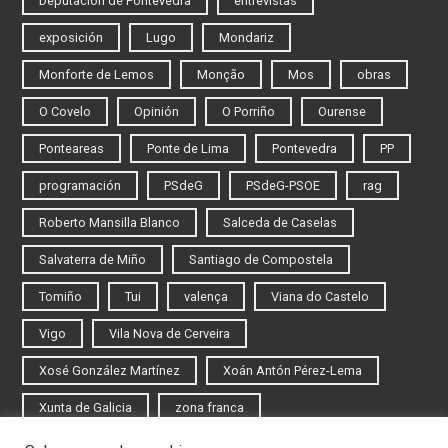
Deputación de Pontevedra
entrevistas
exposición
Lugo
Mondariz
Monforte de Lemos
Monção
Mos
obras
O Covelo
Opinión
O Porriño
Ourense
Ponteareas
Ponte de Lima
Pontevedra
PP
programación
PSdeG
PSdeG-PSOE
rag
Roberto Mansilla Blanco
Salceda de Caselas
Salvaterra de Miño
Santiago de Compostela
Tomiño
Tui
valença
Viana do Castelo
Vigo
Vila Nova de Cerveira
Xosé González Martínez
Xoán Antón Pérez-Lema
Xunta de Galicia
zona franca