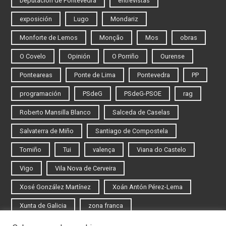
Deputación de Pontevedra
entrevistas
exposición
Lugo
Mondariz
Monforte de Lemos
Monção
Mos
obras
O Covelo
Opinión
O Porriño
Ourense
Ponteareas
Ponte de Lima
Pontevedra
PP
programación
PSdeG
PSdeG-PSOE
rag
Roberto Mansilla Blanco
Salceda de Caselas
Salvaterra de Miño
Santiago de Compostela
Tomiño
Tui
valença
Viana do Castelo
Vigo
Vila Nova de Cerveira
Xosé González Martínez
Xoán Antón Pérez-Lema
Xunta de Galicia
zona franca