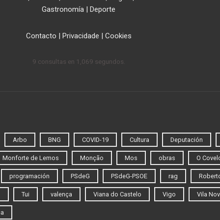
Gastronomía
|
Deporte
Contacto
|
Privacidade
|
Cookies
9 consultas en 1,069 segundos.
Arbo
BNG
COVID-19
Cultura
Deputación
Monforte de Lemos
Monção
Mos
obras
O Covel
programación
PSdeG
PSdeG-PSOE
rag
Roberto
o
Tui
valença
Viana do Castelo
Vigo
Vila Nov
ca