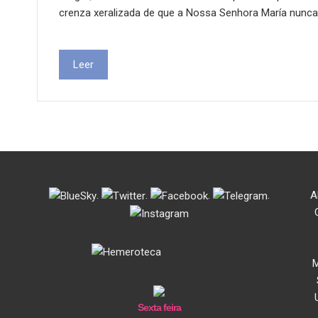
crenza xeralizada de que a Nossa Senhora María nunca
Leer
.
.
.
.
A
M
Sexta feira