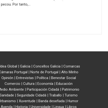
 pecou. Por tanto,…
ldea Global
|
Galicia
|
Concellos Galicia
|
Comarcas
Cámaras Portugal
|
Norte de Portugal
|
Alto Minho
Opinión
|
Entrevistas
|
Política
|
Benestar Social
Comercio
|
Cultura
|
Economía
|
Educación
edio Ambiente
|
Participación Cidadá
|
Patrimonio
Sanidade
|
Seguridade Cidadá
|
Traballo
|
Turismo
Urbanismo
|
Xuventude
|
Banda deseñada
|
Humor
Axenda
|
Historia
|
Universidade
|
Lingua
|
Libros