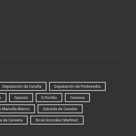
Deputación da Coruña
Deputación de Pontevedra
o
Opinión
O Porriño
Ourense
 Mansilla Blanco
Salceda de Caselas
a de Cerveira
Xosé González Martínez