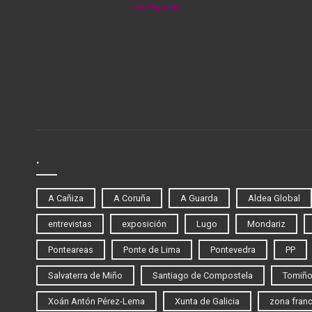
7 de Agosto
.
A Cañiza
A Coruña
A Guarda
Aldea Global
entrevistas
exposición
Lugo
Mondariz
Ponteareas
Ponte de Lima
Pontevedra
PP
Salvaterra de Miño
Santiago de Compostela
Tomiñ
Xoán Antón Pérez-Lema
Xunta de Galicia
zona fran