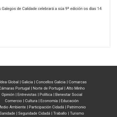
s Galegos de Calidade celebrará a súa 9ª edición os días 14
ldea Global
|
Galicia
|
Concellos Galicia
|
Comarcas
Cámaras Portugal
|
Norte de Portugal
|
Alto Minho
Opinión
|
Entrevistas
|
Política
|
Benestar Social
Comercio
|
Cultura
|
Economía
|
Educación
edio Ambiente
|
Participación Cidadá
|
Patrimonio
Sanidade
|
Seguridade Cidadá
|
Traballo
|
Turismo