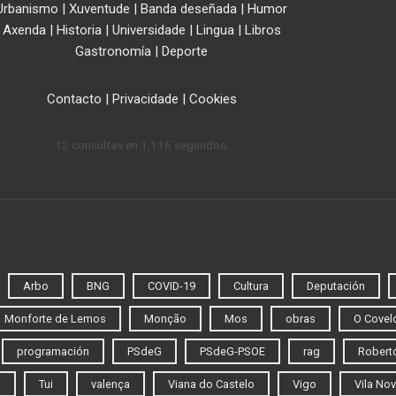
Urbanismo
|
Xuventude
|
Banda deseñada
|
Humor
Axenda
|
Historia
|
Universidade
|
Lingua
|
Libros
Gastronomía
|
Deporte
Contacto
|
Privacidade
|
Cookies
12 consultas en 1,116 segundos.
Arbo
BNG
COVID-19
Cultura
Deputación
Monforte de Lemos
Monção
Mos
obras
O Covel
programación
PSdeG
PSdeG-PSOE
rag
Roberto
o
Tui
valença
Viana do Castelo
Vigo
Vila Nov