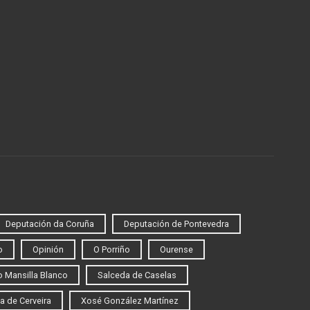
Deputación da Coruña
Deputación de Pontevedra
o
Opinión
O Porriño
Ourense
 Mansilla Blanco
Salceda de Caselas
a de Cerveira
Xosé González Martínez