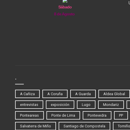
Sábado
8 de Agosto
.
A Cañiza
A Coruña
A Guarda
Aldea Global
entrevistas
exposición
Lugo
Mondariz
Ponteareas
Ponte de Lima
Pontevedra
PP
Salvaterra de Miño
Santiago de Compostela
Tomiñ