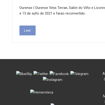
Ourense | Ourense Vinis Terrae, Salón do Viño e Licore
e 15 de xuño de 2021 e farao reconvertido…
Leer
.
.
.
.
A
M