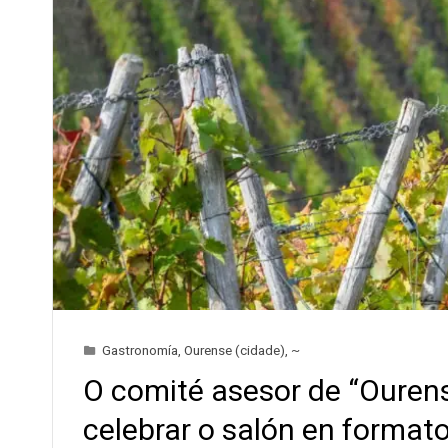
Gastronomía
,
Ourense (cidade)
,
~
O comité asesor de “Ourens
celebrar o salón en formato