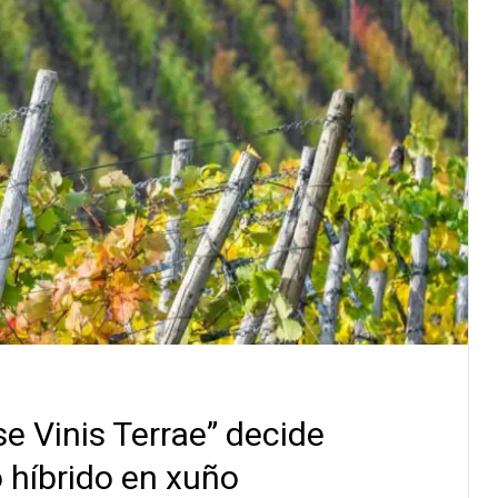
e Vinis Terrae” decide
 híbrido en xuño