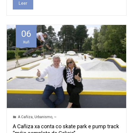
Leer
06
Xuñ
A Cañiza
,
Urbanismo
,
~
A Cañiza xa conta co skate park e pump track