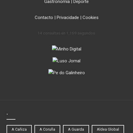
Gastronomía
|
Deporte
Contacto
|
Privacidade
|
Cookies
14 consultas en 1,169 segundos.
.
A Cañiza
A Coruña
A Guarda
Aldea Global