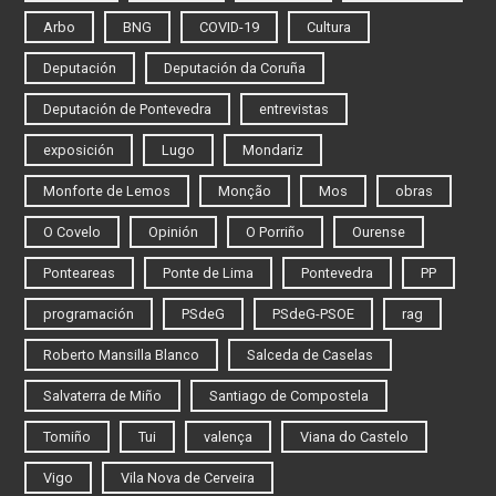
Arbo
BNG
COVID-19
Cultura
Deputación
Deputación da Coruña
Deputación de Pontevedra
entrevistas
exposición
Lugo
Mondariz
Monforte de Lemos
Monção
Mos
obras
O Covelo
Opinión
O Porriño
Ourense
Ponteareas
Ponte de Lima
Pontevedra
PP
programación
PSdeG
PSdeG-PSOE
rag
Roberto Mansilla Blanco
Salceda de Caselas
Salvaterra de Miño
Santiago de Compostela
Tomiño
Tui
valença
Viana do Castelo
Vigo
Vila Nova de Cerveira