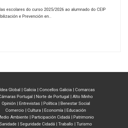
ndas escolares do curso 2025/2026 ao alumnado do CEIP
bilización e Prevención en…
ldea Global
|
Galicia
|
Concellos Galicia
|
Comarcas
Cámaras Portugal
|
Norte de Portugal
|
Alto Minho
Opinión
|
Entrevistas
|
Política
|
Benestar Social
Comercio
|
Cultura
|
Economía
|
Educación
edio Ambiente
|
Participación Cidadá
|
Patrimonio
Sanidade
|
Seguridade Cidadá
|
Traballo
|
Turismo