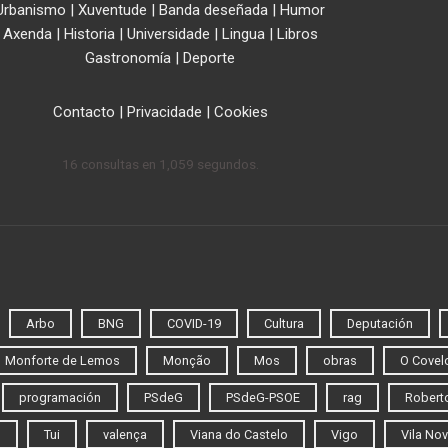
Urbanismo
|
Xuventude
|
Banda deseñada
|
Humor
Axenda
|
Historia
|
Universidade
|
Lingua
|
Libros
Gastronomía
|
Deporte
Contacto
|
Privacidade
|
Cookies
16 consultas en 1,059 segundos.
Arbo
BNG
COVID-19
Cultura
Deputación
Monforte de Lemos
Monção
Mos
obras
O Covel
programación
PSdeG
PSdeG-PSOE
rag
Roberto
o
Tui
valença
Viana do Castelo
Vigo
Vila Nov