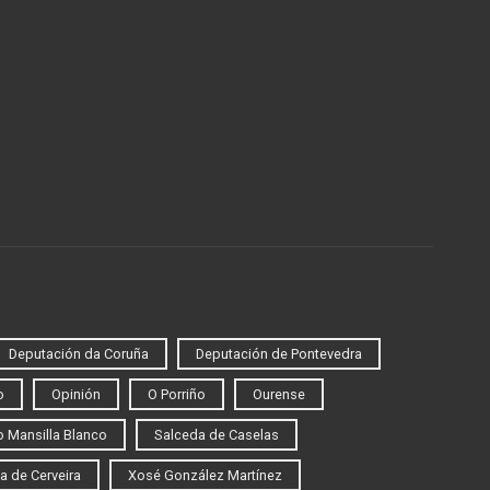
Deputación da Coruña
Deputación de Pontevedra
o
Opinión
O Porriño
Ourense
 Mansilla Blanco
Salceda de Caselas
a de Cerveira
Xosé González Martínez