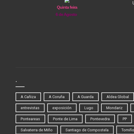
Quinta feira
6 de Agosto
.
A Cañiza
A Coruña
A Guarda
Aldea Global
entrevistas
exposición
Lugo
Mondariz
Ponteareas
Ponte de Lima
Pontevedra
PP
Salvaterra de Miño
Santiago de Compostela
Tomiñ