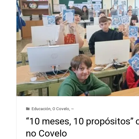
Educación
,
O Covelo
,
~
“10 meses, 10 propósitos” c
no Covelo