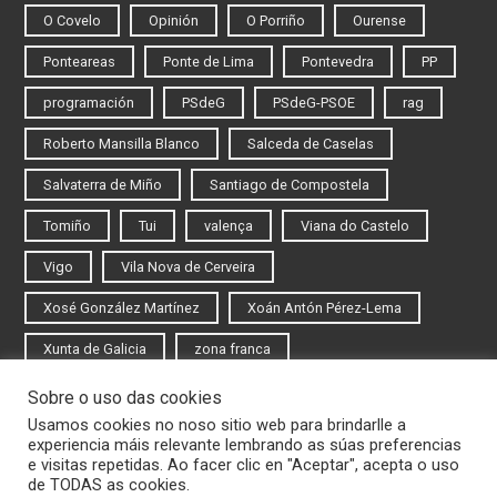
O Covelo
Opinión
O Porriño
Ourense
Ponteareas
Ponte de Lima
Pontevedra
PP
programación
PSdeG
PSdeG-PSOE
rag
Roberto Mansilla Blanco
Salceda de Caselas
Salvaterra de Miño
Santiago de Compostela
Tomiño
Tui
valença
Viana do Castelo
Vigo
Vila Nova de Cerveira
Xosé González Martínez
Xoán Antón Pérez-Lema
Xunta de Galicia
zona franca
Sobre o uso das cookies
Iniciar sesión
Usamos cookies no noso sitio web para brindarlle a
experiencia máis relevante lembrando as súas preferencias
Rexistrarse
e visitas repetidas. Ao facer clic en "Aceptar", acepta o uso
de TODAS as cookies.