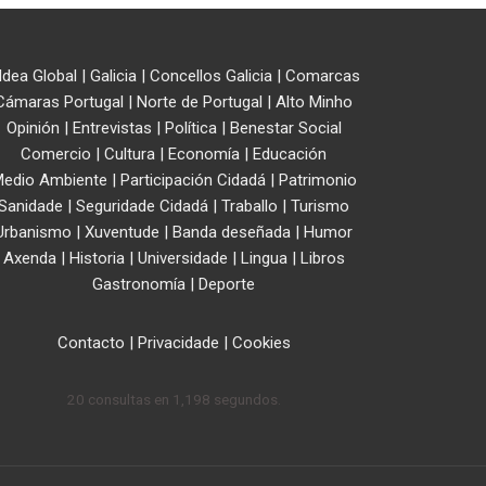
ldea Global
|
Galicia
|
Concellos Galicia
|
Comarcas
Cámaras Portugal
|
Norte de Portugal
|
Alto Minho
Opinión
|
Entrevistas
|
Política
|
Benestar Social
Comercio
|
Cultura
|
Economía
|
Educación
edio Ambiente
|
Participación Cidadá
|
Patrimonio
Sanidade
|
Seguridade Cidadá
|
Traballo
|
Turismo
Urbanismo
|
Xuventude
|
Banda deseñada
|
Humor
Axenda
|
Historia
|
Universidade
|
Lingua
|
Libros
Gastronomía
|
Deporte
Contacto
|
Privacidade
|
Cookies
20 consultas en 1,198 segundos.