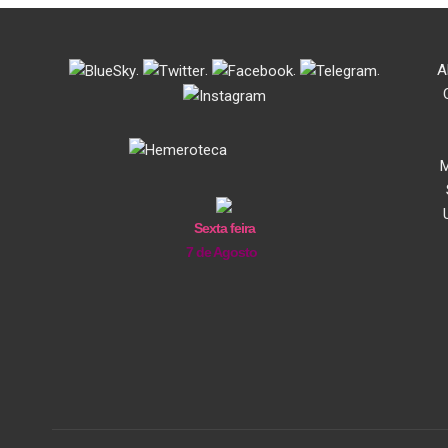
.
.
.
.
A
M
Sexta feira
7 de Agosto