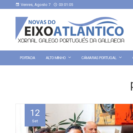
Venres, Agosto 7
03:01:06
PORTADA
ALTO MINHO
CÁMARAS PORTUGAL
12
Set