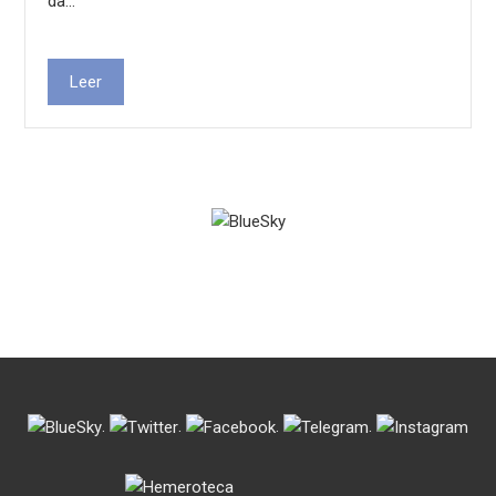
da…
Leer
.
.
.
.