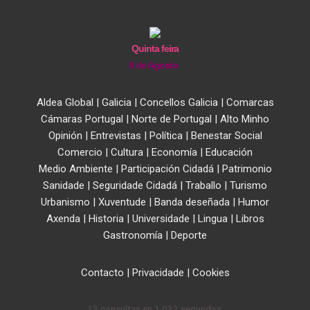
Quinta feira
6 de Agosto
Aldea Global
|
Galicia
|
Concellos Galicia
|
Comarcas
Cámaras Portugal
|
Norte de Portugal
|
Alto Minho
Opinión
|
Entrevistas
|
Política
|
Benestar Social
Comercio
|
Cultura
|
Economía
|
Educación
Medio Ambiente
|
Participación Cidadá
|
Patrimonio
Sanidade
|
Seguridade Cidadá
|
Traballo
|
Turismo
Urbanismo
|
Xuventude
|
Banda deseñada
|
Humor
Axenda
|
Historia
|
Universidade
|
Lingua
|
Libros
Gastronomía
|
Deporte
Contacto
|
Privacidade
|
Cookies
13 consultas en 1,032 segundos.