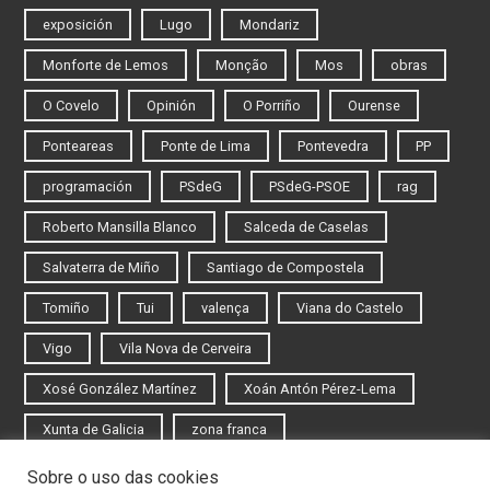
exposición
Lugo
Mondariz
Monforte de Lemos
Monção
Mos
obras
O Covelo
Opinión
O Porriño
Ourense
Ponteareas
Ponte de Lima
Pontevedra
PP
programación
PSdeG
PSdeG-PSOE
rag
Roberto Mansilla Blanco
Salceda de Caselas
Salvaterra de Miño
Santiago de Compostela
Tomiño
Tui
valença
Viana do Castelo
Vigo
Vila Nova de Cerveira
Xosé González Martínez
Xoán Antón Pérez-Lema
Xunta de Galicia
zona franca
Sobre o uso das cookies