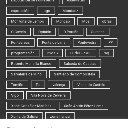
Deputación de Pontevedra
entrevistas
exposición
Lugo
Mondariz
Monforte de Lemos
Monção
Mos
obras
O Covelo
Opinión
O Porriño
Ourense
Ponteareas
Ponte de Lima
Pontevedra
PP
programación
PSdeG
PSdeG-PSOE
rag
Roberto Mansilla Blanco
Salceda de Caselas
Salvaterra de Miño
Santiago de Compostela
Tomiño
Tui
valença
Viana do Castelo
Vigo
Vila Nova de Cerveira
Xosé González Martínez
Xoán Antón Pérez-Lema
Xunta de Galicia
zona franca