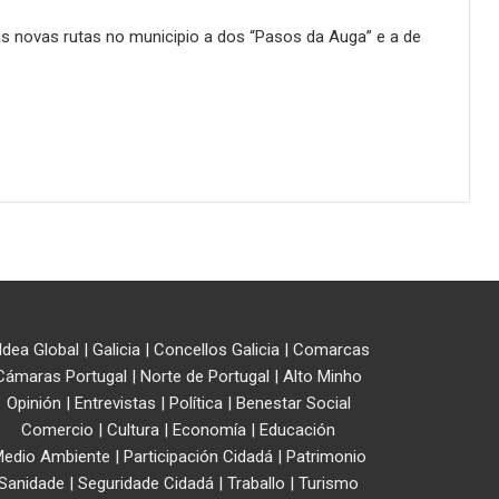
s novas rutas no municipio a dos “Pasos da Auga” e a de
ldea Global
|
Galicia
|
Concellos Galicia
|
Comarcas
Cámaras Portugal
|
Norte de Portugal
|
Alto Minho
Opinión
|
Entrevistas
|
Política
|
Benestar Social
Comercio
|
Cultura
|
Economía
|
Educación
edio Ambiente
|
Participación Cidadá
|
Patrimonio
Sanidade
|
Seguridade Cidadá
|
Traballo
|
Turismo