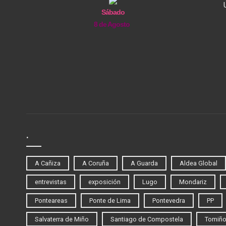
Sábado
8 de Agosto
.
A Cañiza
A Coruña
A Guarda
Aldea Global
entrevistas
exposición
Lugo
Mondariz
Ponteareas
Ponte de Lima
Pontevedra
PP
Salvaterra de Miño
Santiago de Compostela
Tomiñ