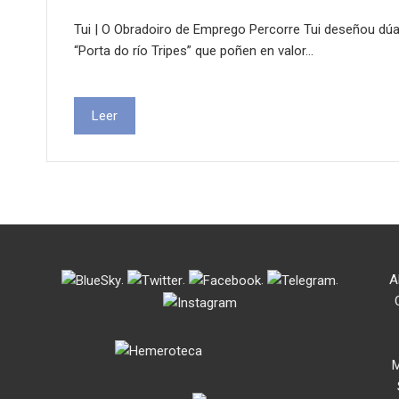
Tui | O Obradoiro de Emprego Percorre Tui deseñou dúa
“Porta do río Tripes” que poñen en valor…
Leer
.
.
.
.
A
M