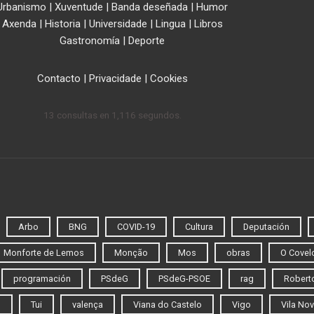
Urbanismo
|
Xuventude
|
Banda deseñada
|
Humor
Axenda
|
Historia
|
Universidade
|
Lingua
|
Libros
Gastronomía
|
Deporte
Contacto
|
Privacidade
|
Cookies
13 consultas en 1,116 segundos.
Arbo
BNG
COVID-19
Cultura
Deputación
Monforte de Lemos
Monção
Mos
obras
O Covel
programación
PSdeG
PSdeG-PSOE
rag
Roberto
o
Tui
valença
Viana do Castelo
Vigo
Vila Nov