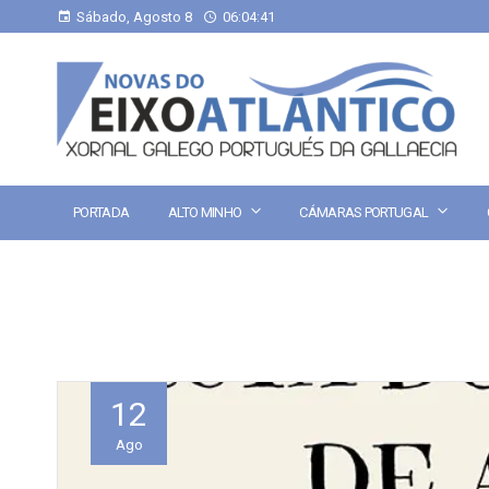
Sábado, Agosto 8
06:04:41
PORTADA
ALTO MINHO
CÁMARAS PORTUGAL
12
Ago