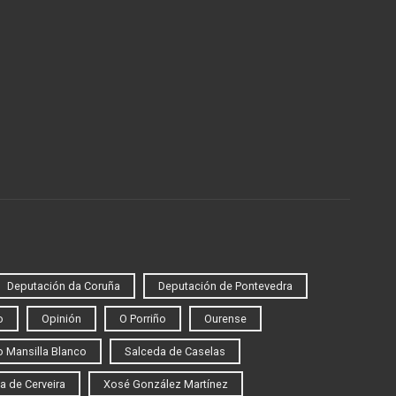
Deputación da Coruña
Deputación de Pontevedra
o
Opinión
O Porriño
Ourense
 Mansilla Blanco
Salceda de Caselas
a de Cerveira
Xosé González Martínez