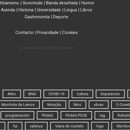
Urbanismo
|
Xuventude
|
Banda deseñada
|
Humor
Axenda
|
Historia
|
Universidade
|
Lingua
|
Libros
Gastronomía
|
Deporte
Contacto
|
Privacidade
|
Cookies
13 consultas en 0,783 segundos.
Arbo
BNG
COVID-19
Cultura
Deputación
Monforte de Lemos
Monção
Mos
obras
O Covel
programación
PSdeG
PSdeG-PSOE
rag
Roberto
o
Tui
valença
Viana do Castelo
Vigo
Vila Nov