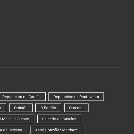
Deputación da Coruña
Deputación de Pontevedra
o
Opinión
O Porriño
Ourense
 Mansilla Blanco
Salceda de Caselas
a de Cerveira
Xosé González Martínez