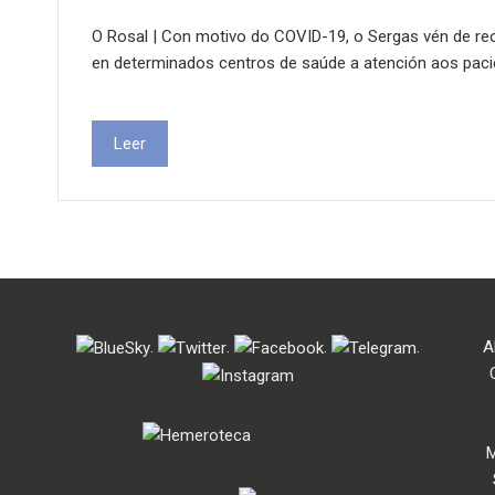
O Rosal | Con motivo do COVID-19, o Sergas vén de reor
en determinados centros de saúde a atención aos pac
Leer
.
.
.
.
A
M