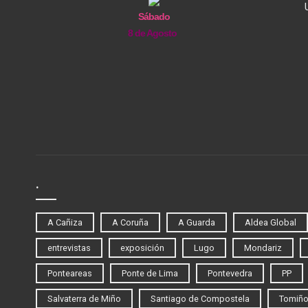
Sábado
8 de Agosto
.
A Cañiza
A Coruña
A Guarda
Aldea Global
entrevistas
exposición
Lugo
Mondariz
Ponteareas
Ponte de Lima
Pontevedra
PP
Salvaterra de Miño
Santiago de Compostela
Tomiñ