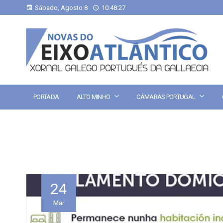
Sábado, Agosto 8
10:48:27
PORTADA
ALTO MINHO
CÁMARAS PORTUGAL
24
Mar