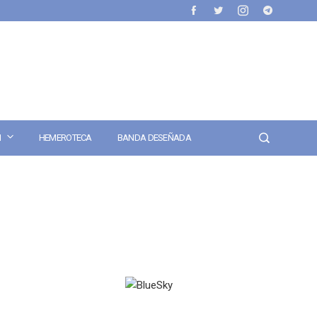
N
HEMEROTECA
BANDA DESEÑADA