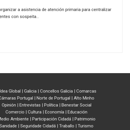
ganizar a asistencia de atención primaria para centralizar
ientes con sospeita…
ldea Global
|
Galicia
|
Concellos Galicia
|
Comarcas
Cámaras Portugal
|
Norte de Portugal
|
Alto Minho
Opinión
|
Entrevistas
|
Política
|
Benestar Social
Comercio
|
Cultura
|
Economía
|
Educación
edio Ambiente
|
Participación Cidadá
|
Patrimonio
Sanidade
|
Seguridade Cidadá
|
Traballo
|
Turismo