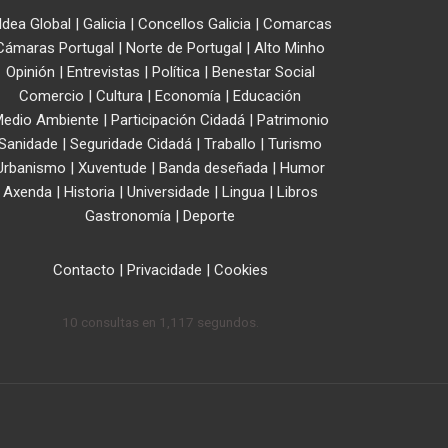
ldea Global
|
Galicia
|
Concellos Galicia
|
Comarcas
Cámaras Portugal
|
Norte de Portugal
|
Alto Minho
Opinión
|
Entrevistas
|
Política
|
Benestar Social
Comercio
|
Cultura
|
Economía
|
Educación
edio Ambiente
|
Participación Cidadá
|
Patrimonio
Sanidade
|
Seguridade Cidadá
|
Traballo
|
Turismo
Urbanismo
|
Xuventude
|
Banda deseñada
|
Humor
Axenda
|
Historia
|
Universidade
|
Lingua
|
Libros
Gastronomía
|
Deporte
Contacto
|
Privacidade
|
Cookies
10 consultas en 1,117 segundos.