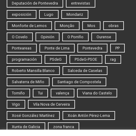
Deputación de Pontevedra
entrevistas
exposición
Lugo
Mondariz
Monforte de Lemos
Monção
Mos
obras
O Covelo
Opinión
O Porriño
Ourense
Ponteareas
Ponte de Lima
Pontevedra
PP
programación
PSdeG
PSdeG-PSOE
rag
Roberto Mansilla Blanco
Salceda de Caselas
Salvaterra de Miño
Santiago de Compostela
Tomiño
Tui
valença
Viana do Castelo
Vigo
Vila Nova de Cerveira
Xosé González Martínez
Xoán Antón Pérez-Lema
Xunta de Galicia
zona franca