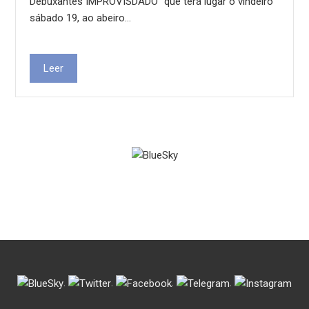
Debuxantes IMPROVISDADO” que terá lugar o vindeiro
sábado 19, ao abeiro…
Leer
.
.
.
.